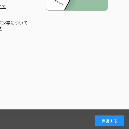
いて
ポン等について
グ
承諾する