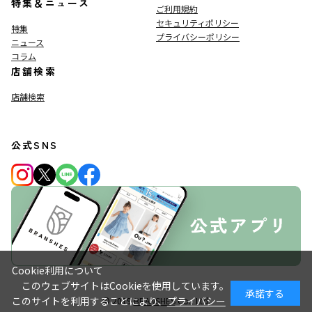
特集＆ニュース
ご利用規約
セキュリティポリシー
特集
プライバシーポリシー
ニュース
コラム
店舗検索
店舗検索
公式SNS
Cookie利用について
このウェブサイトはCookieを使用しています。
承諾する
このサイトを利用することにより、
プライバシー
© 2019
BRANSHES
Co., Ltd.