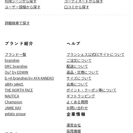
利用シーンから探す
コーディネートから探す
ユーザー投稿から探す
口コミから探す
詳細検索で探す
ブランド紹介
ヘルプ
ブランド一覧
ブランシェス公式ECサイト
について
branshes
ご注文について
DRC branshes
配送について
Ou? by EDWIN
返品・交換について
b.+A branshes by AYA KANEKO
サイズについて
aBity select.
会員について
THE NORTH FACE
ポイント・クーポン等について
NAUTICA
ギフトラッピング
Champion
よくある質問
JAMIE KAY
お問い合わせ
gelato pique
企業情報
運営会社
採用情報