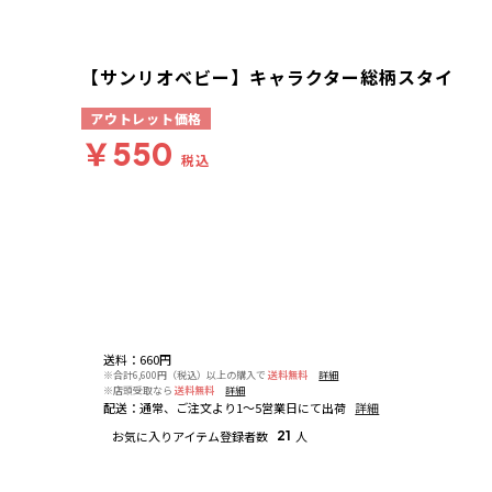
【サンリオベビー】キャラクター総柄スタイ
アウトレット価格
￥550
税込
送料
：
660円
※合計6,600円（税込）以上の購入で
送料無料
詳細
※店頭受取なら
送料無料
詳細
配送
：
通常、ご注文より1～5営業日にて出荷
詳細
お気に入りアイテム登録者数
21
人