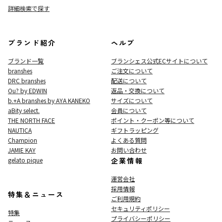
詳細検索で探す
ブランド紹介
ヘルプ
ブランド一覧
ブランシェス公式ECサイト
について
branshes
ご注文について
DRC branshes
配送について
Ou? by EDWIN
返品・交換について
b.+A branshes by AYA KANEKO
サイズについて
aBity select.
会員について
THE NORTH FACE
ポイント・クーポン等について
NAUTICA
ギフトラッピング
Champion
よくある質問
JAMIE KAY
お問い合わせ
gelato pique
企業情報
運営会社
採用情報
特集＆ニュース
ご利用規約
セキュリティポリシー
特集
プライバシーポリシー