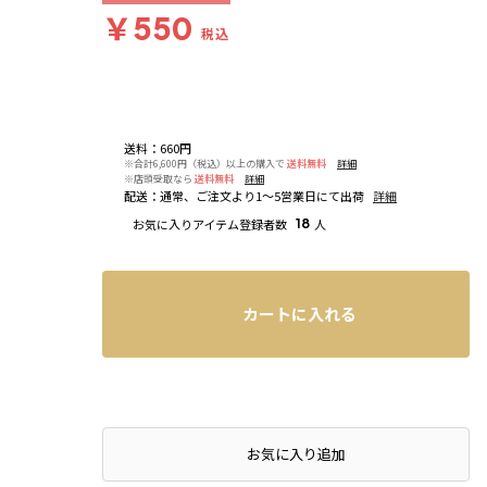
￥550
税込
送料
：
660円
※合計6,600円（税込）以上の購入で
送料無料
詳細
※店頭受取なら
送料無料
詳細
配送
：
通常、ご注文より1～5営業日にて出荷
詳細
お気に入りアイテム登録者数
18
人
カートに入れる
お気に入り追加