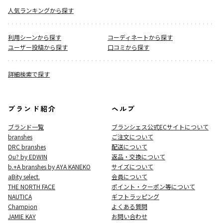
人気ランキングから探す
利用シーンから探す
コーディネートから探す
ユーザー投稿から探す
口コミから探す
詳細検索で探す
ブランド紹介
ヘルプ
ブランド一覧
ブランシェス公式ECサイト
について
branshes
ご注文について
DRC branshes
配送について
Ou? by EDWIN
返品・交換について
b.+A branshes by AYA KANEKO
サイズについて
aBity select.
会員について
THE NORTH FACE
ポイント・クーポン等について
NAUTICA
ギフトラッピング
Champion
よくある質問
JAMIE KAY
お問い合わせ