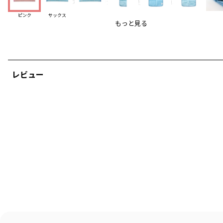
●ポリエステル素材で汚れた際にもお手入れ簡単♪
●同じ素材でおむつポーチもご用意しております
ピンク
サックス
もっと見る
ブランド
／
branshes
シーズン
／
アウトレット
カテゴリ
／
ベビーウェア
>
ベビーグッズ
カラー
／
ピンク
性別タイプ
／
GIRL
レビュー
BOY
BABY
商品番号
／
04-2189-668