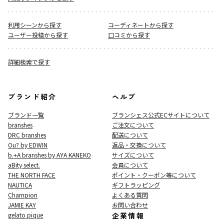
利用シーンから探す
コーディネートから探す
ユーザー投稿から探す
口コミから探す
詳細検索で探す
ブランド紹介
ヘルプ
ブランド一覧
ブランシェス公式ECサイト
について
branshes
ご注文について
DRC branshes
配送について
Ou? by EDWIN
返品・交換について
b.+A branshes by AYA KANEKO
サイズについて
aBity select.
会員について
THE NORTH FACE
ポイント・クーポン等について
NAUTICA
ギフトラッピング
Champion
よくある質問
JAMIE KAY
お問い合わせ
gelato pique
企業情報