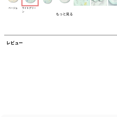
-----
ベージュ
ライトグリー
ン
透け感：なし
もっと見る
伸縮性：あり
ブランド
／
branshes
シーズン
／
アウトレット
カテゴリ
／
ベビーウェア
>
スタイ(よだれかけ)
レビュー
カラー
／
グリーン
性別タイプ
／
BOY
BABY
商品番号
／
04-2276-605