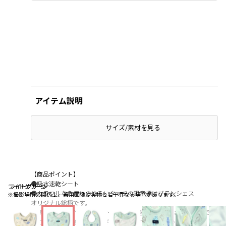
アイテム説明
サイズ/素材を見る
【商品ポイント】
●吸水速乾シート
ライトグリーン
ライトグリーン
ライトグリーン
●カラフルな色使いのゆるいタッチの恐竜柄はブランシェス
※撮影場所の関係上、着用画像は実物と若干異なる場合があります。
オリジナル総柄です。
●同素材で肌着付き2WAYオールオールをご用意しておりますので
ご自宅用にはもちろん、ギフトにもおすすめです♪"