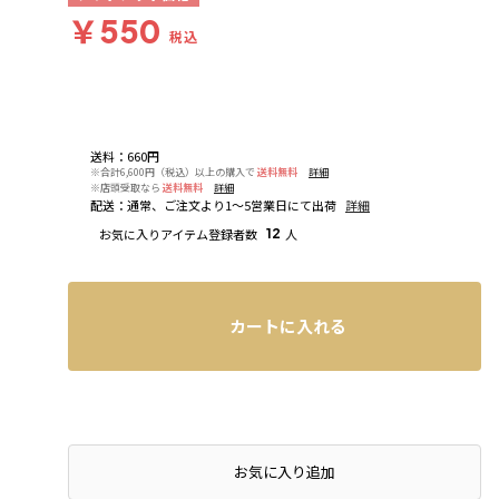
￥550
税込
送料
：
660円
※合計6,600円（税込）以上の購入で
送料無料
詳細
※店頭受取なら
送料無料
詳細
配送
：
通常、ご注文より1～5営業日にて出荷
詳細
お気に入りアイテム登録者数
12
人
カートに入れる
お気に入り追加