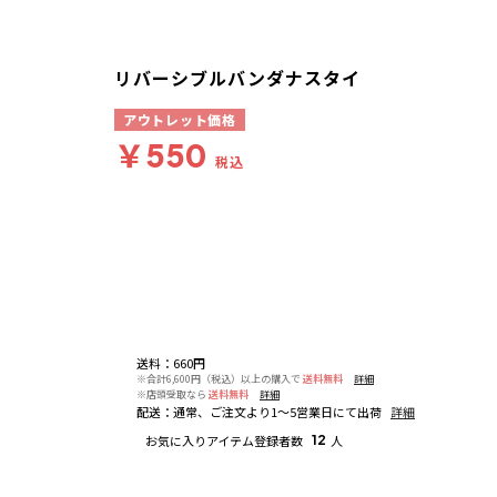
リバーシブルバンダナスタイ
アウトレット価格
￥550
税込
送料
：
660円
※合計6,600円（税込）以上の購入で
送料無料
詳細
※店頭受取なら
送料無料
詳細
配送
：
通常、ご注文より1～5営業日にて出荷
詳細
お気に入りアイテム登録者数
12
人