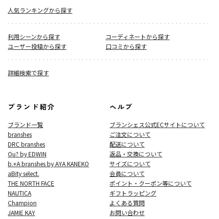
人気ランキングから探す
利用シーンから探す
コーディネートから探す
ユーザー投稿から探す
口コミから探す
詳細検索で探す
ブランド紹介
ヘルプ
ブランド一覧
ブランシェス公式ECサイト
について
branshes
ご注文について
DRC branshes
配送について
Ou? by EDWIN
返品・交換について
b.+A branshes by AYA KANEKO
サイズについて
aBity select.
会員について
THE NORTH FACE
ポイント・クーポン等について
NAUTICA
ギフトラッピング
Champion
よくある質問
JAMIE KAY
お問い合わせ