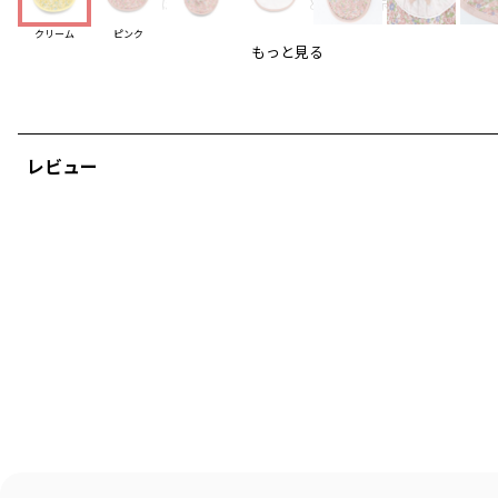
ご自宅用にはもちろん、出産祝いなどの大切な赤ちゃん
へのプレゼントにピッタリのアイテムです♪
クリーム
ピンク
もっと見る
-----
透け感：なし
伸縮性：あり
ブランド
／
branshes
レビュー
シーズン
／
アウトレット
カテゴリ
／
ベビーウェア
>
スタイ(よだれかけ)
カラー
／
ホワイト
性別タイプ
／
GIRL
BABY
商品番号
／
04-2376-652