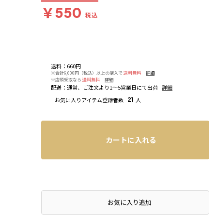
￥550
税込
送料
：
660円
※合計6,600円（税込）以上の購入で
送料無料
詳細
※店頭受取なら
送料無料
詳細
配送
：
通常、ご注文より1～5営業日にて出荷
詳細
お気に入りアイテム登録者数
21
人
カートに入れる
お気に入り追加