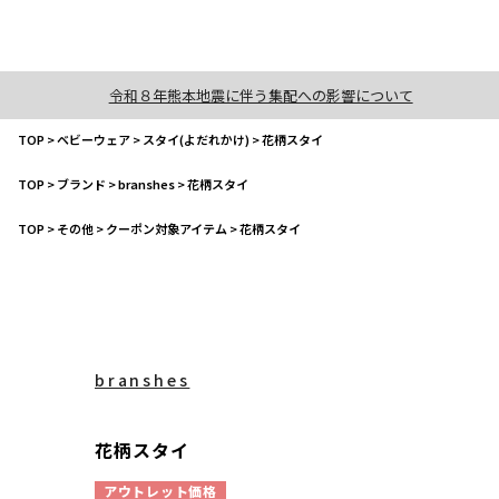
令和８年熊本地震に伴う集配への影響について
TOP
>
ベビーウェア
>
スタイ(よだれかけ)
>
花柄スタイ
TOP
>
ブランド
>
branshes
>
花柄スタイ
TOP
>
その他
>
クーポン対象アイテム
>
花柄スタイ
branshes
花柄スタイ
アウトレット価格