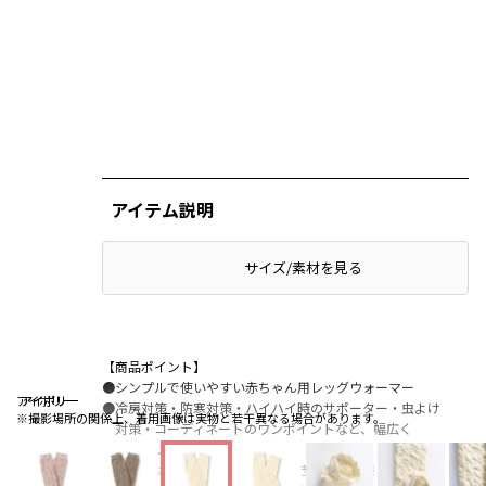
アイテム説明
サイズ/素材を見る
【商品ポイント】
●シンプルで使いやすい赤ちゃん用レッグウォーマー
アイボリー
アイボリー
アイボリー
●冷房対策・防寒対策・ハイハイ時のサポーター・虫よけ
※撮影場所の関係上、着用画像は実物と若干異なる場合があります。
対策・コーディネートのワンポイントなど、幅広く
お使いいただけます
●履き口はフリル風でゴム跡が付きにくい仕様