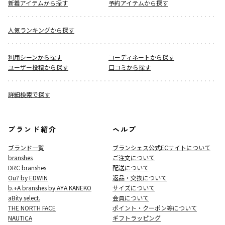
新着アイテムから探す
予約アイテムから探す
人気ランキングから探す
利用シーンから探す
コーディネートから探す
ユーザー投稿から探す
口コミから探す
詳細検索で探す
ブランド紹介
ヘルプ
ブランド一覧
ブランシェス公式ECサイト
について
branshes
ご注文について
DRC branshes
配送について
Ou? by EDWIN
返品・交換について
b.+A branshes by AYA KANEKO
サイズについて
aBity select.
会員について
THE NORTH FACE
ポイント・クーポン等について
NAUTICA
ギフトラッピング