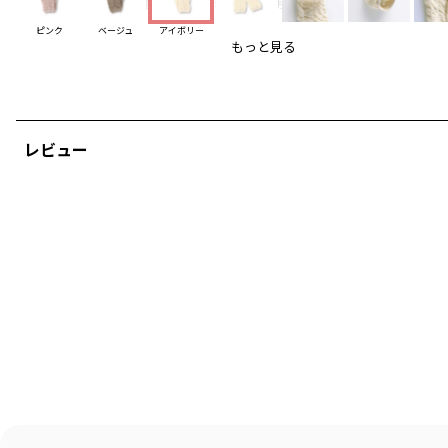
●長い期間使えるのでギフトにもおすすめ♪
ピンク
ベージュ
アイボリー
-----
もっと見る
透け感：なし
伸縮性：あり
ブランド
／
branshes
シーズン
／
アウトレット
レビュー
カテゴリ
／
ベビーウェア
>
ベビーグッズ
カラー
／
ホワイト
性別タイプ
／
GIRL
BOY
BABY
商品番号
／
04-2363-635