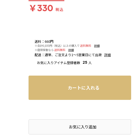
￥330
税込
送料
：
660円
※合計6,600円（税込）以上の購入で
送料無料
詳細
※店頭受取なら
送料無料
詳細
配送
：
通常、ご注文より1～5営業日にて出荷
詳細
お気に入りアイテム登録者数
25
人
カートに入れる
お気に入り追加