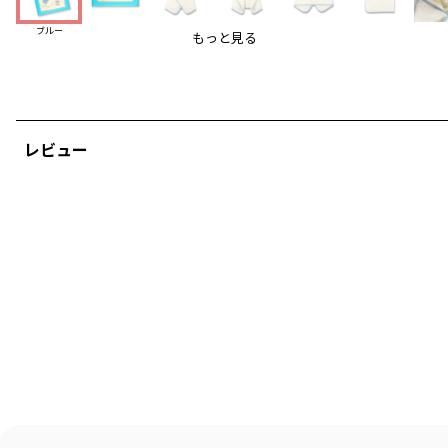
●お子様の頭をすっぽりと包むフードが付いたバスタオル
●お風呂上りにさっと羽織らせて湯冷め予防に
ブルー
もっと見る
●胸元はスナップボタンを使用しているので前がはだける
心配がありません
●フードにはくまとうさぎの耳付き、胸元にも刺繍が施さ
れているのでお風呂時間が楽しくなる1枚です
●ギフトにはもちろん、ご自宅用としても重宝します
レビュー
出産祝い/バースデーギフト/誕生日ギフト/ハーフバースデー/男の子ギフト/
女の子ギフト/ベビーギフト
ブランド
／
branshes
シーズン
／
アウトレット
カテゴリ
／
ベビーウェア
>
ベビーグッズ
カラー
／
ブルー
性別タイプ
／
BOY
BABY
商品番号
／
04-2395-684