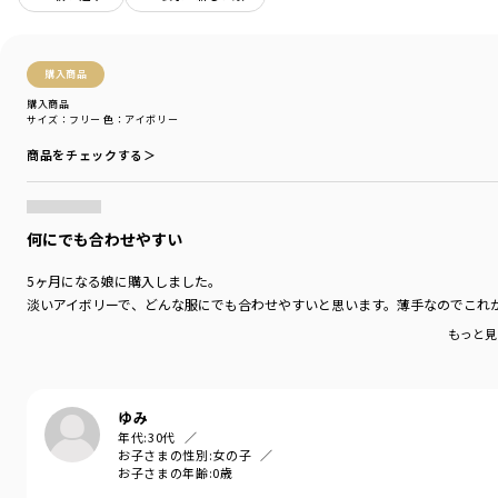
性別タイプ
／
GIRL
BOY
BABY
購入商品
商品番号
／
04-3163-654
購入商品
サイズ：フリー
色：アイボリー
商品をチェックする＞
何にでも合わせやすい
5ヶ月になる娘に購入しました。
淡いアイボリーで、どんな服にでも合わせやすいと思います。薄手なのでこれ
もっと見
ゆみ
年代:
30代
お子さまの性別:
女の子
お子さまの年齢:
0歳