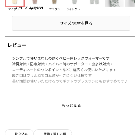
アイテム説明
アイボリー
ピンク
ブラウン
ライトグレー
サイズ/素材を見る
レビュー
シンプルで使いまわしの効くベビー用レッグウォーマーです
冷房対策・防寒対策・ハイハイ時のサポーター・虫よけ対策・
コーディネートのワンポイントなど、幅広くお使いいただけます
履き口はフリル風でゴム跡が付きにくい仕様です
長い期間お使いいただけるのでギフトのプラスワンにもおすすめです♪
-----
透け感：なし
伸縮性：あり
もっと見る
ブランド
／
branshes
シーズン
／
アウトレット
カテゴリ
／
ベビーウェア
>
ベビーグッズ
絞り込み
表示：新しい順
カラー
／
ホワイト