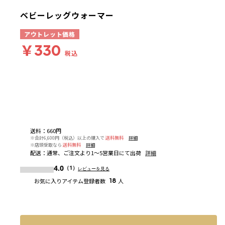
ベビーレッグウォーマー
アウトレット価格
￥330
税込
送料
：
660円
※合計6,600円（税込）以上の購入で
送料無料
詳細
※店頭受取なら
送料無料
詳細
配送
：
通常、ご注文より1～5営業日にて出荷
詳細
4.0
（1）
レビューを見る
お気に入りアイテム登録者数
18
人