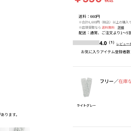
送料
：
660円
※合計6,600円（税込）以上の購入
※店頭受取なら
送料無料
詳細
配送
：
通常、ご注文より1～5
4.0
（1）
レビュー
お気に入りアイテム登録者数
フリー
／
在庫
ライトグレー
があります。
ライトグレー