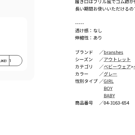
履き口はフリル風でゴム跡が
長い期間お使いいただけるの
-----
透け感：なし
伸縮性：あり
ブランド
／
branshes
シーズン
／
アウトレット
LIKE!
1
カテゴリ
／
ベビーウェア
>
カラー
／
グレー
性別タイプ
／
GIRL
BOY
BABY
商品番号
／
04-3163-654