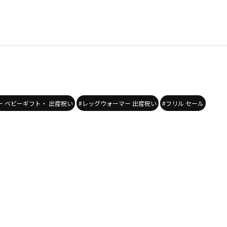
ー ベビーギフト・ 出産祝い
#レッグウォーマー 出産祝い
#フリル セール