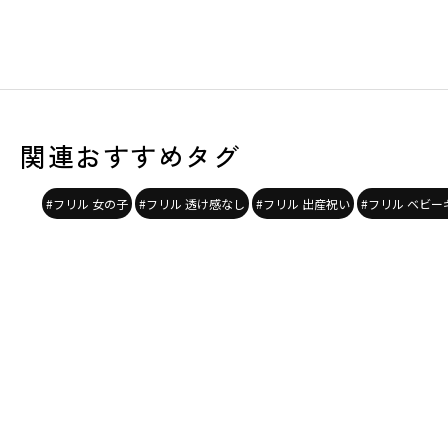
関連おすすめタグ
#フリル 女の子
#フリル 透け感なし
#フリル 出産祝い
#フリル ベビー