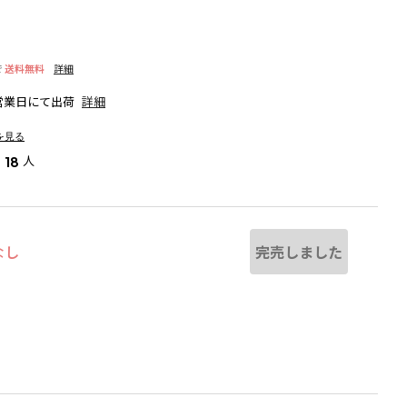
で
送料無料
詳細
営業日にて出荷
詳細
を見る
人
18
完売しました
なし
ライトグレー