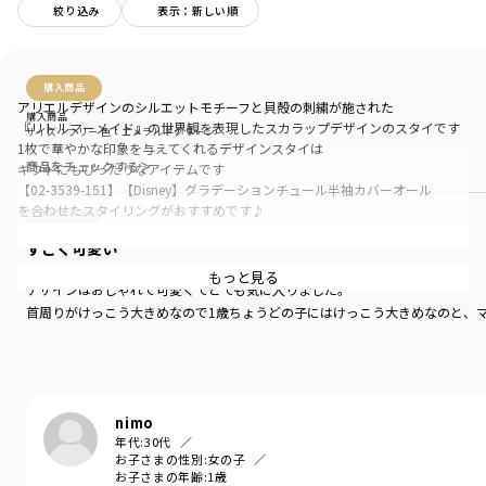
絞り込み
表示：新しい順
購入商品
アリエルデザインのシルエットモチーフと貝殻の刺繍が施された
購入商品
『リトルマーメイド』の世界観を表現したスカラップデザインのスタイです
サイズ：フリー
色：エメラルドグリーン
1枚で華やかな印象を与えてくれるデザインスタイは
商品をチェックする＞
ギフトにもぴったりなアイテムです
【02-3539-151】【Disney】グラデーションチュール半袖カバーオール
を合わせたスタイリングがおすすめです♪
すごく可愛い
-----
透け感：なし
もっと見る
デザインはおしゃれで可愛くてとても気に入りました。
伸縮性：あり
首周りがけっこう大きめなので1歳ちょうどの子にはけっこう大きめなのと、
※裏面には吸水速乾シートを使用しております
ブランド
／
branshes
シーズン
／
アウトレット
nimo
カテゴリ
／
ベビーウェア
>
スタイ(よだれかけ)
年代:
30代
お子さまの性別:
女の子
カラー
／
ピンク
お子さまの年齢:
1歳
性別タイプ
／
GIRL