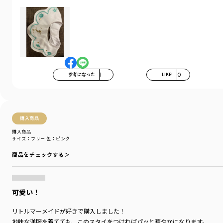
BABY
商品番号
／
04-3576-601
参考になった
1
LIKE!
0
購入商品
購入商品
サイズ：フリー
色：ピンク
商品をチェックする＞
可愛い！
リトルマーメイドが好きで購入しました！
地味な洋服を着てても、このスタイをつければパッと華やかになります。