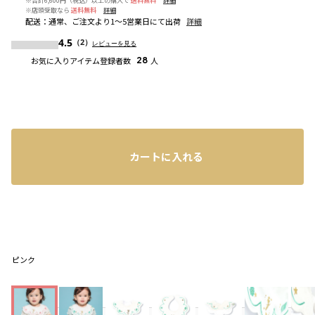
※合計6,600円（税込）以上の購入で
送料無料
詳細
※店頭受取なら
送料無料
詳細
配送
：
通常、ご注文より1～5営業日にて出荷
詳細
4.5
（2）
レビューを見る
お気に入りアイテム登録者数
28
人
カートに入れる
ピンク