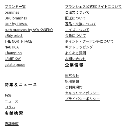
ブランド一覧
ブランシェス公式ECサイト
について
branshes
ご注文について
DRC branshes
配送について
Ou? by EDWIN
返品・交換について
b.+A branshes by AYA KANEKO
サイズについて
aBity select.
会員について
THE NORTH FACE
ポイント・クーポン等について
NAUTICA
ギフトラッピング
Champion
よくある質問
JAMIE KAY
お問い合わせ
gelato pique
企業情報
運営会社
採用情報
特集＆ニュース
ご利用規約
セキュリティポリシー
特集
プライバシーポリシー
ニュース
コラム
店舗検索
店舗検索