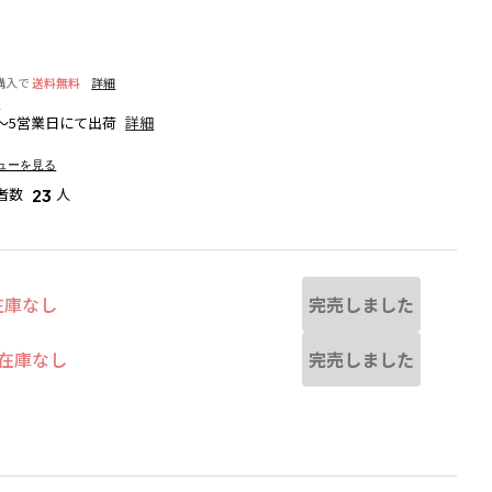
購入で
送料無料
詳細
細
～5営業日にて出荷
詳細
ューを見る
者数
人
23
完売しました
在庫なし
完売しました
在庫なし
なる場合があります。
ベージュ