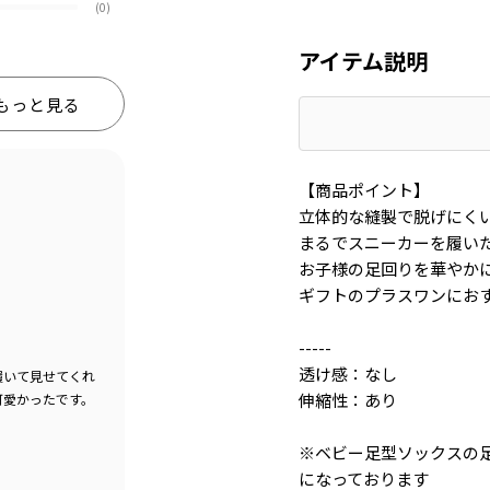
(0)
アイテム説明
もっと見る
【商品ポイント】
立体的な縫製で脱げにく
まるでスニーカーを履い
お子様の足回りを華やか
ギフトのプラスワンにお
-----
透け感：なし
履いて見せてくれ
伸縮性：あり
可愛かったです。
※ベビー足型ソックスの
になっております