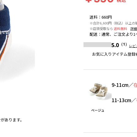
送料
：
660円
※合計6,600円（税込）以上の
※店頭受取なら
送料無料
詳
配送
：
通常、ご注文より1
5.0
（1）
レビ
お気に入りアイテム登録
9-11cm
／
11-13cm
／
ベージュ
合があります。
ベージュ
※撮影場所の関係上、着用画像は実物と若干異