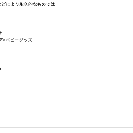
などにより永久的なものでは
ト
ア
>
ベビーグッズ
5