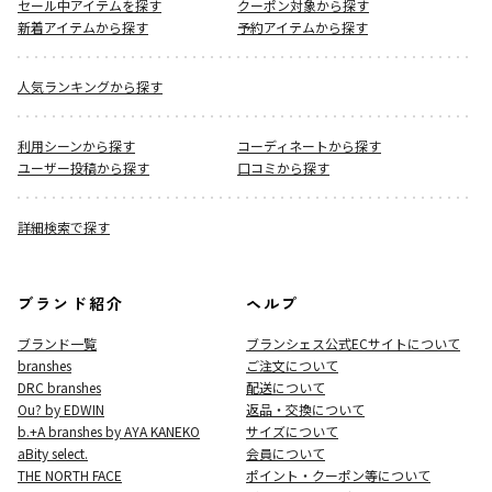
セール中アイテムを探す
クーポン対象から探す
新着アイテムから探す
予約アイテムから探す
人気ランキングから探す
利用シーンから探す
コーディネートから探す
ユーザー投稿から探す
口コミから探す
詳細検索で探す
ブランド紹介
ヘルプ
ブランド一覧
ブランシェス公式ECサイト
について
branshes
ご注文について
DRC branshes
配送について
Ou? by EDWIN
返品・交換について
b.+A branshes by AYA KANEKO
サイズについて
aBity select.
会員について
THE NORTH FACE
ポイント・クーポン等について