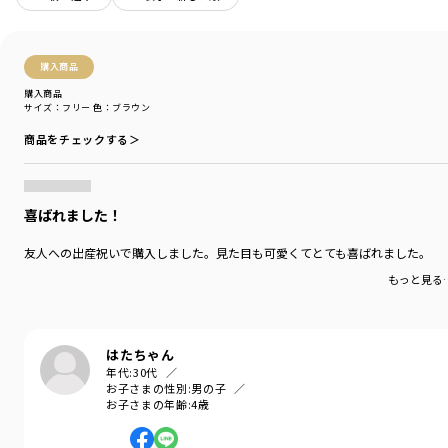
使用しています
高級感のある金糸刺繍ロゴ入りの織りネームもポイントです
●ギフトにはもちろん、ご自宅用としても重宝いただけるアイテムです
購入商品
購入商品
-----
サイズ：フリー
色：ブラウン
透け感：なし
商品をチェックする＞
伸縮性：なし
ブランド
／
branshes
シーズン
／
アウトレット
喜ばれました！
カテゴリ
／
ベビーウェア
>
ベビーグッズ
カラー
／
ピンク
友人への出産祝いで購入しました。見た目も可愛くてとても喜ばれました。
性別タイプ
／
GIRL
もっと見る
BOY
BABY
商品番号
／
04-3489-651
はたちゃん
年代:
30代
お子さまの性別:
男の子
お子さまの年齢:
4歳