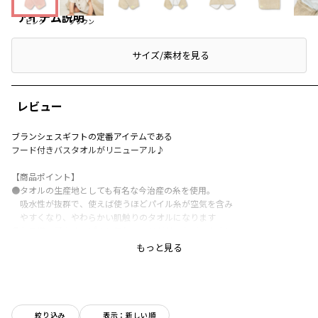
アイテム説明
ピンク
ブラウン
サイズ/素材を見る
レビュー
ブランシェスギフトの定番アイテムである
フード付きバスタオルがリニューアル♪
【商品ポイント】
●タオルの生産地としても有名な今治産の糸を使用。
吸水性が抜群で、使えば使うほどパイル糸が空気を含み
やすくなり、やわらかい肌触りのタオルになります
●お子様の頭をすっぽりと包むフードが付いたバスタオル
●お風呂上りのバスローブ代わりにさっと羽織らせて湯冷め予防に
もっと見る
●胸元はスナップボタンを使用しているので前がはだける
心配がありません
●フードにはくまとうさぎの耳付き、顔回りを配色仕様にすることで
お子様の顔回りをはっきりと見せてくれる効果が♪
パイピングもタオルカラーにあったギンガムチェック生地を
絞り込み
表示：新しい順