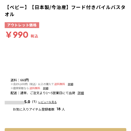
【ベビー】【日本製/今治産】フード付きパイルバスタ
オル
アウトレット価格
￥990
税込
送料
：
660円
※合計6,600円（税込）以上の購入で
送料無料
詳細
※店頭受取なら
送料無料
詳細
配送
：
通常、ご注文より1～5営業日にて出荷
詳細
5.0
（1）
レビューを見る
お気に入りアイテム登録者数
18
人