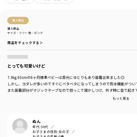
※裏面には吸水速乾シートを使用しております
購入商品
ブランド
／
branshes
シーズン
／
アウトレット
購入商品
サイズ：フリー
色：ピンク
カテゴリ
／
ベビーウェア
>
スタイ(よだれかけ)
カラー
／
ブラウン
商品をチェックする＞
性別タイプ
／
GIRL
BOY
BABY
商品番号
／
04-3376-608
とっても可愛いけど
7.3kg 65cmの6ヶ月標準ベビーは首元にゆとりもあり装着出来ました◎
しかし、ヨダレが多いのですぐにベタベタになってしまうので防水機能がつい
また装着部分がマジックテープなので抱っこで寝かしつけ、外す時に音で起き
もっと見る…
ぬん
年代:
50代
お子さまの性別:
女の子
お子さまの年齢:
0歳