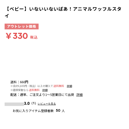
【ベビー】いないいないばあ！アニマルワッフルスタ
イ
アウトレット価格
￥330
税込
送料
：
660円
※合計6,600円（税込）以上の購入で
送料無料
詳細
※店頭受取なら
送料無料
詳細
配送
：
通常、ご注文より1～5営業日にて出荷
詳細
3.0
（1）
レビューを見る
お気に入りアイテム登録者数
50
人