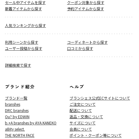
セール中アイテムを探す
クーポン対象から探す
新着アイテムから探す
予約アイテムから探す
人気ランキングから探す
利用シーンから探す
コーディネートから探す
ユーザー投稿から探す
口コミから探す
詳細検索で探す
ブランド紹介
ヘルプ
ブランド一覧
ブランシェス公式ECサイト
について
branshes
ご注文について
DRC branshes
配送について
Ou? by EDWIN
返品・交換について
b.+A branshes by AYA KANEKO
サイズについて
aBity select.
会員について
THE NORTH FACE
ポイント・クーポン等について