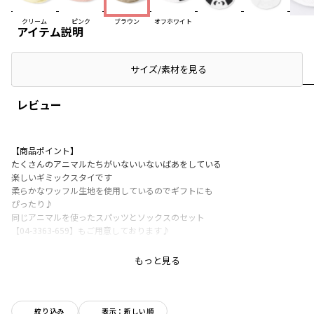
クリーム
ピンク
ブラウン
オフホワイト
アイテム説明
サイズ/素材を見る
レビュー
【商品ポイント】
たくさんのアニマルたちがいないいないばあをしている
楽しいギミックスタイです
柔らかなワッフル生地を使用しているのでギフトにも
ぴったり♪
同じアニマルを使ったスパッツとソックスのセット
【04-3363-659】もご用意しております♪
もっと見る
-----
伸縮性：あり
透け感：なし
絞り込み
表示：新しい順