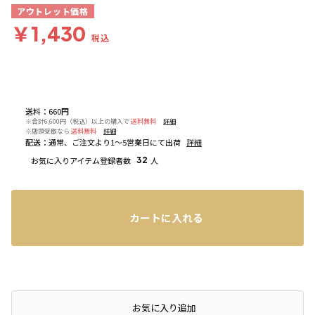
アウトレット価格
￥1,430
税込
送料
：
660円
※合計6,600円（税込）以上の購入で
送料無料
詳細
※店頭受取なら
送料無料
詳細
配送
：
通常、ご注文より1～5営業日にて出荷
詳細
お気に入りアイテム登録者数
32
人
カートに入れる
お気に入り追加