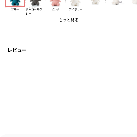
インテリアとして、玄関やベットサイドに置けばミッフィーが
おうちのアイコンに！
ブルー
チャコールグ
ピンク
アイボリー
お尻にかわいいタグが付いています
レー
出産祝いのファーストトイとしても喜ばれるアイテムです
もっと見る
©Mercis bv
●BON TON TOYS●
1933年にオランダで設立されたBON TON TOYS（ボントントイズ）は、
歴史あるぬいぐるみのメーカー。
レビュー
ぬいぐるみを作ってきた長きに渡るヒストリーと、
子どもたちにもっと幸せになってほしいという
想いの中から誕生したのが「miffy collection」です。
ものづくりにおいて、第一に子どものしあわせと未来を
まもることを大切にしているBON TON TOYSは、
ぬいぐるみを触ったり持った時の幸福感だけではなく、
今と未来の子どもたちが住まう地球環境までを見据えて、
メーカーとしての責任をはたしています。
例えば、自然にさまざまな配慮をしながら、
長持ちするこだわりの素材を使うことで捨てられてしまうのを
最小限にしたり、リサイクル素材を使用して環境にやさしい
ぬいぐるみを作る活動なども実現。
こうしたものづくりにおける配慮は、未来の子どもちたが
しあわせな環境で過ごすことに繋がると信じています。