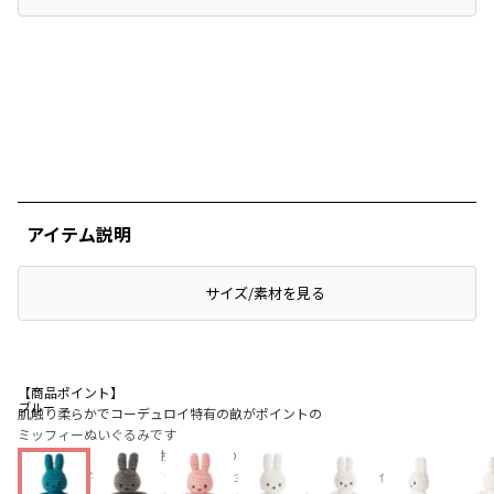
アイテム説明
サイズ/素材を見る
【商品ポイント】
ブルー
肌触り柔らかでコーデュロイ特有の畝がポイントの
ミッフィーぬいぐるみです
23cmのサイズは小さいお子さんとのおでかけに
ベビーカーやチャイルドシートに乗せるにもちょうどいいサイズ感