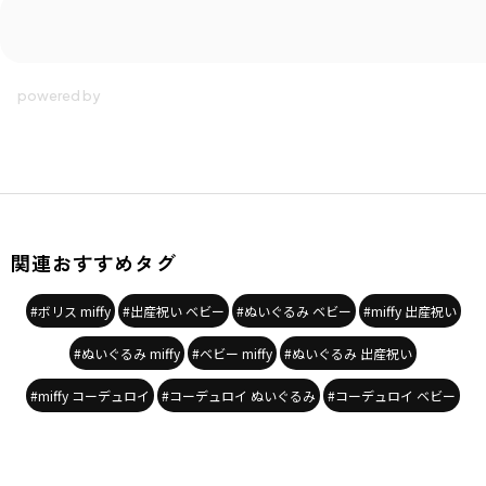
ブランド
／
branshes
シーズン
／
アウトレット
カテゴリ
／
その他グッズ
>
その他アイテム
カラー
／
ブルー
性別タイプ
／
BABY
商品番号
／
04-3693-608
関連おすすめタグ
#ボリス miffy
#出産祝い ベビー
#ぬいぐるみ ベビー
#miffy 出産祝い
#ぬいぐるみ miffy
#ベビー miffy
#ぬいぐるみ 出産祝い
#miffy コーデュロイ
#コーデュロイ ぬいぐるみ
#コーデュロイ ベビー