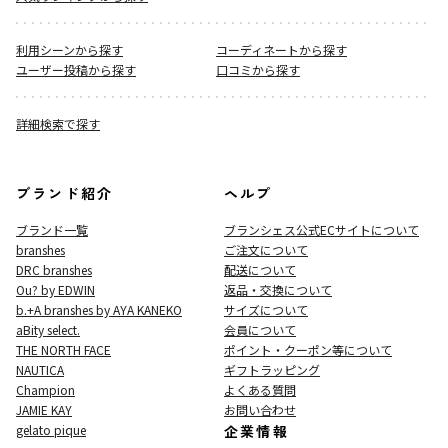
利用シーンから探す
コーディネートから探す
ユーザー投稿から探す
口コミから探す
詳細検索で探す
ブランド紹介
ヘルプ
ブランド一覧
ブランシェス公式ECサイト
について
branshes
ご注文について
DRC branshes
配送について
Ou? by EDWIN
返品・交換について
b.+A branshes by AYA KANEKO
サイズについて
aBity select.
会員について
THE NORTH FACE
ポイント・クーポン等について
NAUTICA
ギフトラッピング
Champion
よくある質問
JAMIE KAY
お問い合わせ
gelato pique
企業情報