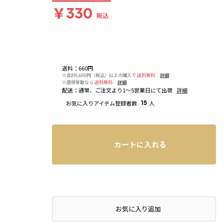
￥330
税込
送料
：
660円
※合計6,600円（税込）以上の購入で
送料無料
詳細
※店頭受取なら
送料無料
詳細
配送
：
通常、ご注文より1～5営業日にて出荷
詳細
お気に入りアイテム登録者数
15
人
カートに入れる
お気に入り追加