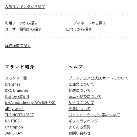
人気ランキングから探す
利用シーンから探す
コーディネートから探す
ユーザー投稿から探す
口コミから探す
詳細検索で探す
ブランド紹介
ヘルプ
ブランド一覧
ブランシェス公式ECサイト
について
branshes
ご注文について
DRC branshes
配送について
Ou? by EDWIN
返品・交換について
b.+A branshes by AYA KANEKO
サイズについて
aBity select.
会員について
THE NORTH FACE
ポイント・クーポン等について
NAUTICA
ギフトラッピング
Champion
よくある質問
JAMIE KAY
お問い合わせ