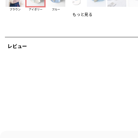
-----
透け感：なし
ブラウン
アイボリー
ブルー
伸縮性：あり
もっと見る
裏地：なし
ポケット：なし
ブランド
／
branshes
シーズン
／
アウトレット
レビュー
カテゴリ
／
ベビーウェア
>
スタイ(よだれかけ)
カラー
／
ホワイト
性別タイプ
／
BABY
商品番号
／
04-4276-606