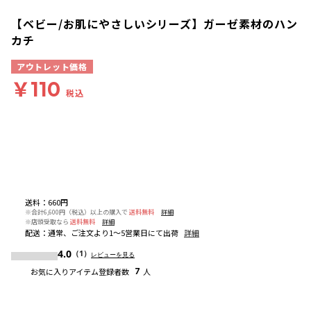
【ベビー/お肌にやさしいシリーズ】ガーゼ素材のハン
カチ
アウトレット価格
￥110
税込
送料
：
660円
※合計6,600円（税込）以上の購入で
送料無料
詳細
※店頭受取なら
送料無料
詳細
配送
：
通常、ご注文より1～5営業日にて出荷
詳細
4.0
（1）
レビューを見る
お気に入りアイテム登録者数
7
人