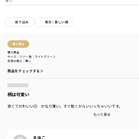
薄い
品番はコチラ、
01-4248-322【ベビー/お肌にやさしいシリーズ】
ガーゼ素材のスタイ＆カバーオールセット
02-4248-026【ベビー/お肌にやさしいシリーズ】
絞り込み
表示：新しい順
ガーゼ素材のスタイ＆カバーオールセット
04-4289-673【ベビー/お肌にやさしいシリーズ】
購入商品
ガーゼ素材のブランケット
購入商品
-----
サイズ：フリー
色：ライトグリーン
生地の厚さ
：薄い
透け感：なし
伸縮性：なし
商品をチェックする＞
■Wガーゼの特徴■
肌触りが良く、高い吸水性があり
通気性にも優れているので
柄は可愛い
デリケートなベビーの肌にピッタリの素材です
安くてかわいい◎ かなり薄い。すぐ乾くからいいっちゃいいです。
ブランド
／
branshes
もっと見る…
シーズン
／
アウトレット
カテゴリ
／
ベビーウェア
>
その他ベビー
カラー
／
ホワイト
性別タイプ
／
BABY
まゆこ