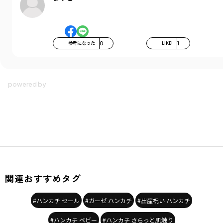
商品番号
／
04-4289-672
参考になった
0
LIKE!
1
関連おすすめタグ
#ハンカチ セール
#ガーゼ ハンカチ
#出産祝い ハンカチ
#ハンカチ ベビー
#ハンカチ さらっと肌触り