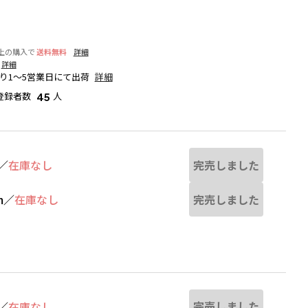
以上の購入で
送料無料
詳細
詳細
り1～5営業日にて出荷
詳細
登録者数
人
45
完売しました
／
在庫なし
完売しました
m
／
在庫なし
る場合があります。
グレー
※撮影場所の関係上、着用画像は実
完売しました
／
在庫なし