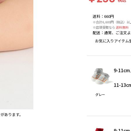
送料
：
660円
※合計6,600円（税込）
※店頭受取なら
送料無料
配送
：
通常、ご注文よ
お気に入りアイテム
9-11cm
11-13c
グレー
合があります。
レッド
※撮影場所の関係上、着用画像は実物と若干異な
9-11cm