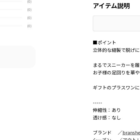
(0)
アイテム説明
(0)
(0)
(0)
■ポイント
立体的な縫製で脱げに
まるでスニーカーを履
お子様の足回りを華や
ギフトのプラスワンに
-----
伸縮性：あり
透け感：なし
ブランド
／
bransh
シーズン
／
アウト