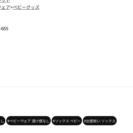
ウェア
>
ベビーグッズ
-655
なし
#ベビーウェア 透け感なし
#ソックス ベビー
#出産祝い ソックス