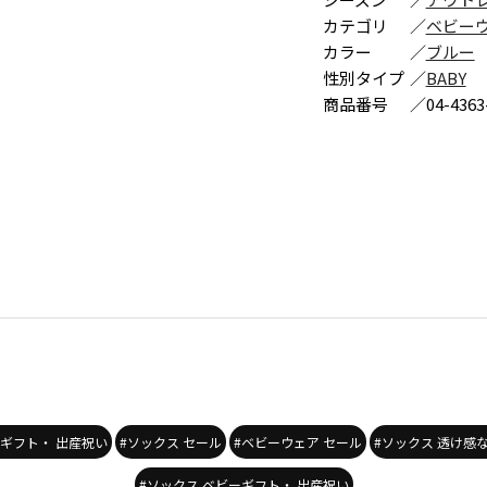
カテゴリ
／
ベビー
カラー
／
ブルー
性別タイプ
／
BABY
商品番号
／
04-4363
ーギフト・ 出産祝い
#ソックス セール
#ベビーウェア セール
#ソックス 透け感
#ソックス ベビーギフト・ 出産祝い