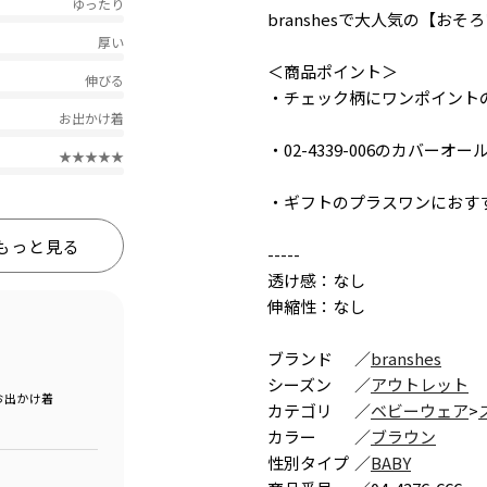
ゆったり
branshesで大人気の【お
厚い
＜商品ポイント＞
伸びる
・チェック柄にワンポイント
お出かけ着
・02-4339-006のカバ
★★★★★
・ギフトのプラスワンにおす
もっと見る
-----
透け感：なし
伸縮性：なし
ブランド
／
branshes
シーズン
／
アウトレット
お出かけ着
カテゴリ
／
ベビーウェア
>
カラー
／
ブラウン
性別タイプ
／
BABY