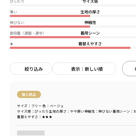
サイズ感
ぴったり
生地の厚さ
薄い
伸縮性
伸びない
着用シーン
普段着（通園・通学）
着替えやすさ
★
絞り込み
表示：新しい順
購入商品
サイズ：フリー
色：ベージュ
サイズ感
：ぴったり
生地の厚さ
：やや厚い
伸縮性
：伸びない
着用シーン
：
着替えやすさ
：★★★
商品をチェックする＞