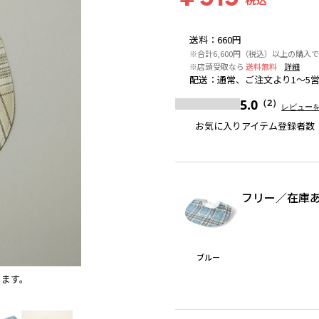
送料
：
660円
※合計6,600円（税込）以上の購入で
※店頭受取なら
送料無料
詳細
配送
：
通常、ご注文より1～5
5.0
（2）
レビュー
お気に入りアイテム登録者数
フリー
／
在庫
ブルー
ります。
ブルー
※撮影場所の関係上、着用画像は実物と若干異な