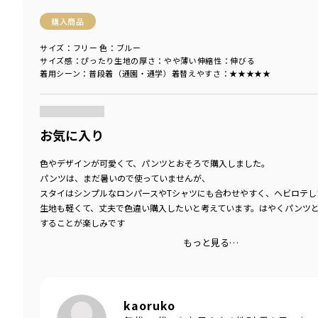
購入商品
サイズ：フリー
色：ブルー
サイズ感
：ぴったり
生地の厚さ
：やや薄い
伸縮性
：伸びる
着用シーン
：普段着（通園・通学）
着替えやすさ
：★★★★★
商品をチェックする＞
お気に入り
色やデザインが可愛くて、パンツとおそろで購入しました。
パンツは、まだ暑いので使っていませんが、
スタイはシンプルなロンパースやTシャツにも合わせやすく、ヘビロテし
生地も軽くて、丈夫で色違い購入したいと考えています。はやくパンツ
することが楽しみです
もっと見る…
kaoruko