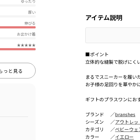
ゆったり
厚い
アイテム説明
伸びる
お出かけ着
★★★★★
■ポイント
立体的な縫製で脱げにく
もっと見る
まるでスニーカーを履い
お子様の足回りを華やか
ギフトのプラスワンにお
ブランド
／
branshes
シーズン
／
アウトレッ
カテゴリ
／
ベビーウェ
カラー
／
イエロー