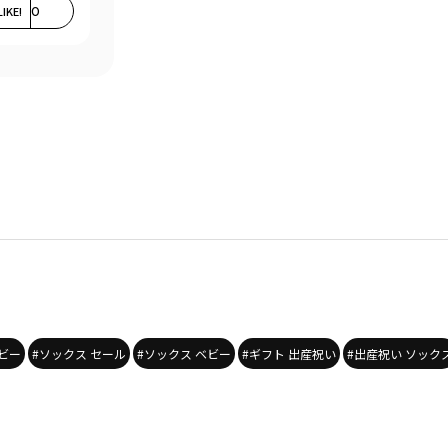
LIKE!
0
ビー
#ソックス セール
#ソックス ベビー
#ギフト 出産祝い
#出産祝い ソック