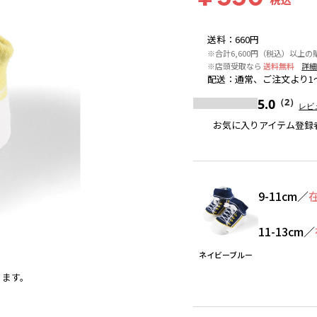
送料
：
660円
※合計6,600円（税込）以上の
※店頭受取なら
送料無料
詳
配送
：
通常、ご注文より1
5.0
（2）
レビ
お気に入りアイテム登録
9-11cm
／
11-13cm
／
ネイビーブルー
ります。
サックス
※撮影場所の関係上、着用画像は実物と若干異