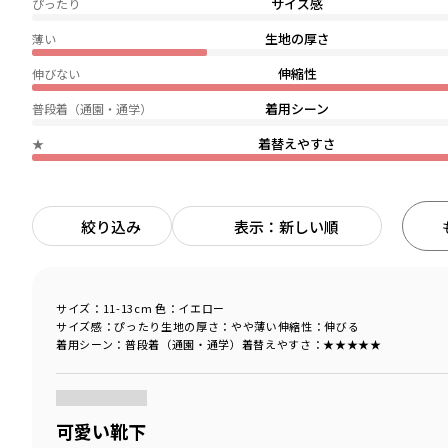
サイズ感
ぴったり
生地の厚さ
薄い
伸縮性
伸びない
着用シーン
普段着（通園・通学）
着替えやすさ
★
絞り込み
表示：新しい順
サイズ：11-13cm
色：イエロー
サイズ感
：ぴったり
生地の厚さ
：やや薄い
伸縮性
：伸びる
着用シーン
：普段着（通園・通学）
着替えやすさ
：★★★★★
商品をチェックする＞
可愛い靴下