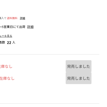
購入で
送料無料
詳細
細
～5営業日にて出荷
詳細
ューを見る
者数
人
22
完売しました
在庫なし
完売しました
在庫なし
なる場合があります。
ネイビーブルー
※撮影場所の関係上、着用