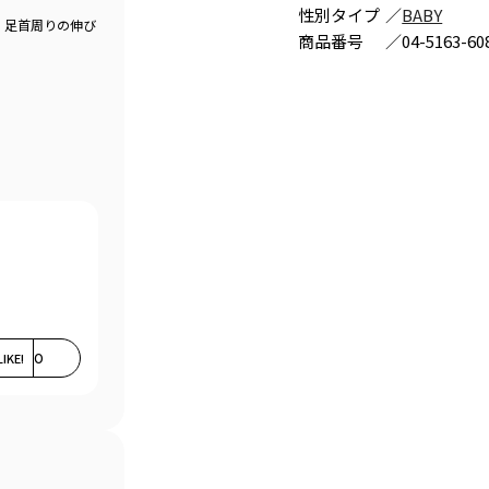
性別タイプ
／
BABY
、足首周りの伸び
商品番号
／
04-5163-60
LIKE!
0