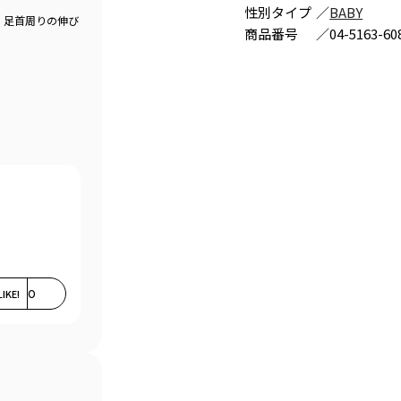
性別タイプ
／
BABY
、足首周りの伸び
商品番号
／
04-5163-60
LIKE!
0