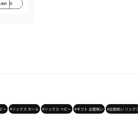
LIKE!
0
ビー
#ソックス セール
#ソックス ベビー
#ギフト 出産祝い
#出産祝い ソック