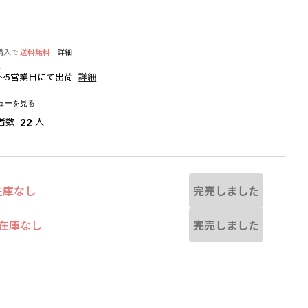
購入で
送料無料
詳細
細
～5営業日にて出荷
詳細
ューを見る
者数
人
22
完売しました
在庫なし
完売しました
在庫なし
若干異なる場合があります。
ネイビーブルー