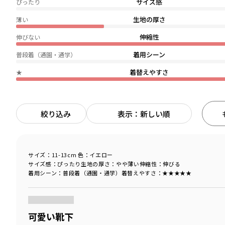
サイズ感
ぴったり
生地の厚さ
薄い
伸縮性
伸びない
着用シーン
普段着（通園・通学）
着替えやすさ
★
絞り込み
表示：新しい順
サイズ：11-13cm
色：イエロー
サイズ感
：ぴったり
生地の厚さ
：やや薄い
伸縮性
：伸びる
着用シーン
：普段着（通園・通学）
着替えやすさ
：★★★★★
商品をチェックする＞
可愛い靴下