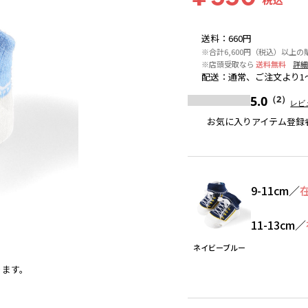
送料
：
660円
※合計6,600円（税込）以上の
※店頭受取なら
送料無料
詳
配送
：
通常、ご注文より1
5.0
（2）
レビ
お気に入りアイテム登録
9-11cm
／
11-13cm
／
ネイビーブルー
ります。
ネイビーブルー
※撮影場所の関係上、着用画像は実物と