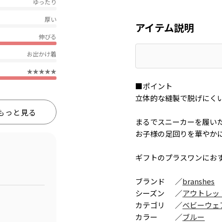
ゆったり
厚い
アイテム説明
伸びる
お出かけ着
★★★★★
■ポイント
立体的な縫製で脱げにく
もっと見る
まるでスニーカーを履い
お子様の足回りを華やか
ギフトのプラスワンにお
ブランド
／
branshes
シーズン
／
アウトレッ
カテゴリ
／
ベビーウェ
カラー
／
ブルー