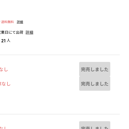
で
送料無料
詳細
営業日にて出荷
詳細
人
21
完売しました
なし
完売しました
庫なし
る場合があります。
ピンク
完売しました
なし