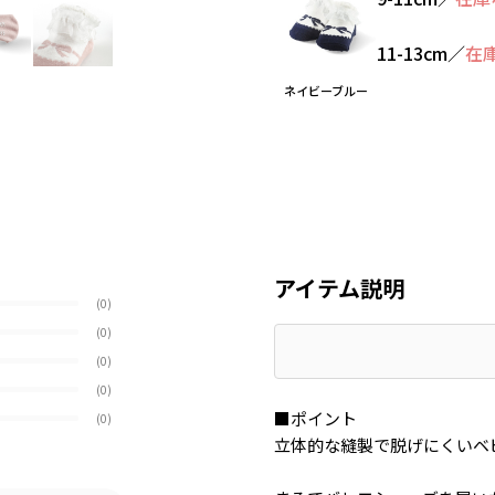
11-13cm
／
在
ネイビーブルー
アイテム説明
(0)
(0)
(0)
(0)
■ポイント
(0)
立体的な縫製で脱げにくいベ