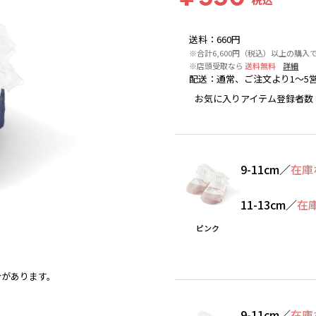
送料
：
660円
※合計6,600円（税込）以上の購入
※店頭受取なら
送料無料
詳細
配送
：
通常、ご注文より1～5
お気に入りアイテム登録者数
9-11cm
／
在庫
11-13cm
／
在
ピンク
合があります。
ピンク
※撮影場所の関係上、着用画像は実物と若干異な
9-11cm
／
在庫