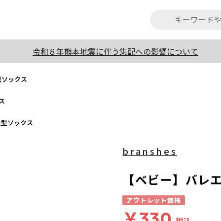
令和８年熊本地震に伴う集配への影響について
型ソックス
ス
足型ソックス
branshes
【ベビー】バレ
アウトレット価格
￥330
税込