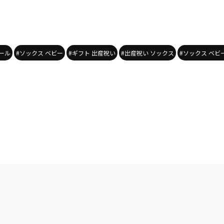
ール
#ソックス ベビー
#ギフト 出産祝い
#出産祝い ソックス
#ソックス ベビ