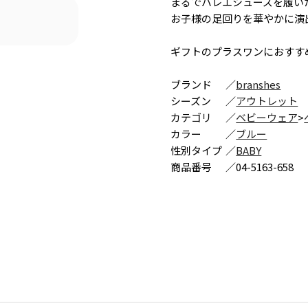
まるでバレエシューズを履い
お子様の足回りを華やかに演
ギフトのプラスワンにおすす
ブランド
／
branshes
シーズン
／
アウトレット
カテゴリ
／
ベビーウェア
>
カラー
／
ブルー
性別タイプ
／
BABY
商品番号
／
04-5163-658