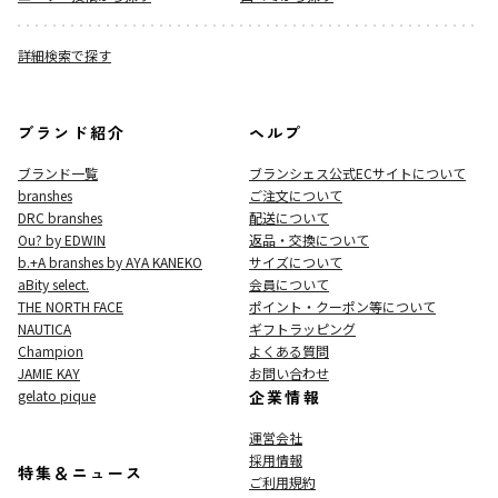
詳細検索で探す
ブランド紹介
ヘルプ
ブランド一覧
ブランシェス公式ECサイト
について
branshes
ご注文について
DRC branshes
配送について
Ou? by EDWIN
返品・交換について
b.+A branshes by AYA KANEKO
サイズについて
aBity select.
会員について
THE NORTH FACE
ポイント・クーポン等について
NAUTICA
ギフトラッピング
Champion
よくある質問
JAMIE KAY
お問い合わせ
gelato pique
企業情報
運営会社
採用情報
特集＆ニュース
ご利用規約