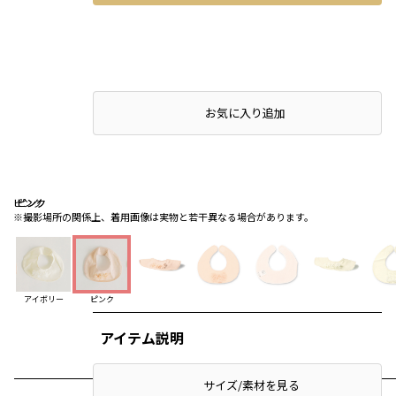
店頭在庫を確認する
お気に入り追加
ピンク
ピンク
ピンク
※撮影場所の関係上、着用画像は実物と若干異なる場合があります。
アイボリー
ピンク
アイテム説明
サイズ/素材を見る