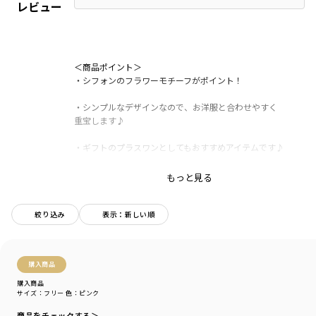
レビュー
＜商品ポイント＞
・シフォンのフラワーモチーフがポイント！
・シンプルなデザインなので、お洋服と合わせやすく
重宝します♪
・ギフトのプラスワンとしてもおすすめアイテムです♪
もっと見る
ブランド
／
branshes
シーズン
／
アウトレット
カテゴリ
／
ベビーウェア
>
ベビーグッズ
絞り込み
表示：新しい順
カラー
／
ピンク
性別タイプ
／
BABY
商品番号
／
04-5276-665
購入商品
購入商品
サイズ：フリー
色：ピンク
商品をチェックする＞