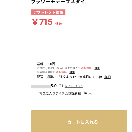
フラワーモチーフスタイ
アウトレット価格
￥715
税込
送料
：
660円
※合計6,600円（税込）以上の購入で
送料無料
詳細
※店頭受取なら
送料無料
詳細
配送
：
通常、ご注文より1～5営業日にて出荷
詳細
5.0
（1）
レビューを見る
お気に入りアイテム登録者数
16
人
カートに入れる