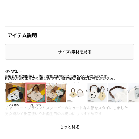
アイテム説明
サイズ/素材を見る
ベージュ
アイボリー
アイボリー
※撮影場所の関係上、着用画像は実物と若干異なる場合があります。
PEANUTSの柔らかく親しみやすい世界観が日常に自然と溶け込み、
世界中で愛されているPEANUTSのキャラクター
PEANUTSのコミック75周年記念のアートワークを使用した特別なデザインで
す
アイボリー
ベージュ
チャーリー・ブラウンとスヌーピーのキュートなお顔をスタイにしました
男女問わず出産祝いやお誕生日のお祝いにもおすすめです
やわらかい天竺を使用しているので
もっと見る
赤ちゃんにも安心のアイテムです