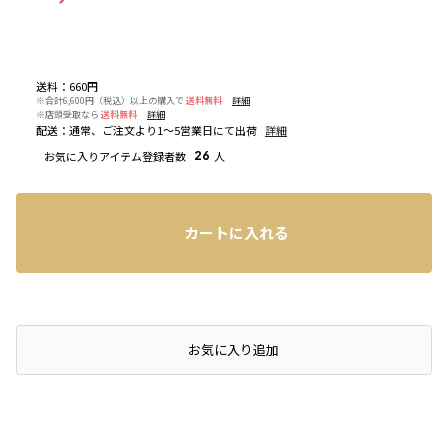
送料
：
660円
※合計6,600円（税込）以上の購入で
送料無料
詳細
※店頭受取なら
送料無料
詳細
配送
：
通常、ご注文より1～5営業日にて出荷
詳細
お気に入りアイテム登録者数
26
人
カートに入れる
店頭在庫を確認する
お気に入り追加