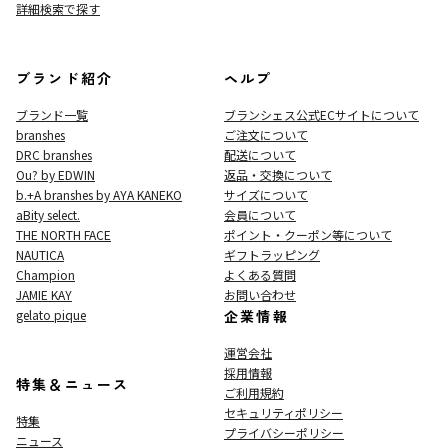
詳細検索で探す
ブランド紹介
ヘルプ
ブランド一覧
ブランシェス公式ECサイト
について
branshes
ご注文について
DRC branshes
配送について
Ou? by EDWIN
返品・交換について
b.+A branshes by AYA KANEKO
サイズについて
aBity select.
会員について
THE NORTH FACE
ポイント・クーポン等について
NAUTICA
ギフトラッピング
Champion
よくある質問
JAMIE KAY
お問い合わせ
gelato pique
企業情報
運営会社
採用情報
特集＆ニュース
ご利用規約
セキュリティポリシー
特集
プライバシーポリシー
ニュース