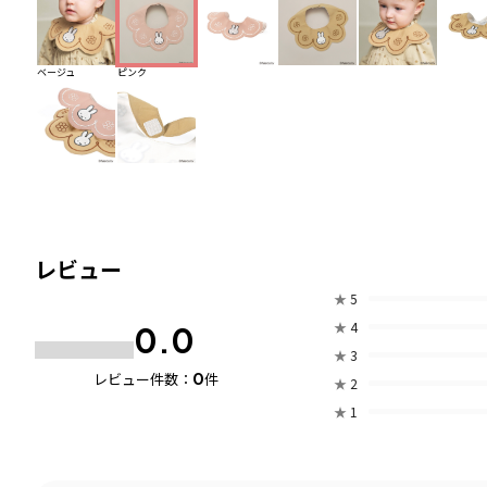
ベージュ
ピンク
レビュー
★
5
★
4
0.0
★
3
0
レビュー件数：
件
★
2
★
1