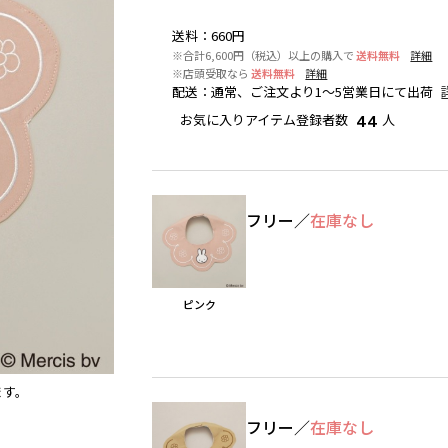
送料
：
660円
※合計6,600円（税込）以上の購入で
送料無料
詳細
※店頭受取なら
送料無料
詳細
配送
：
通常、ご注文より1～5営業日にて出荷
お気に入りアイテム登録者数
人
44
フリー
／
在庫なし
ピンク
ます。
ピンク
フリー
／
在庫なし