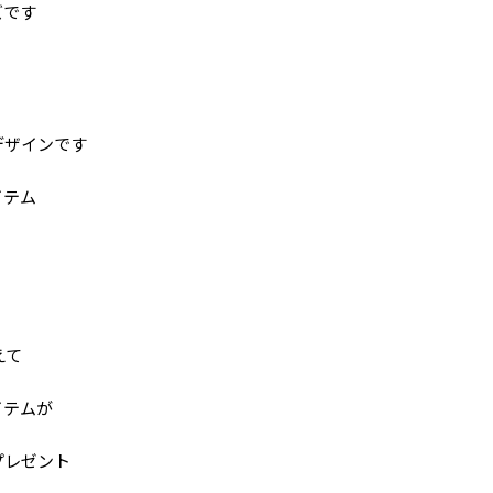
ズです
！
デザインです
イテム
えて
イテムが
プレゼント