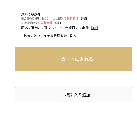
送料
：
660円
※合計6,600円（税込）以上の購入で
送料無料
詳細
※店頭受取なら
送料無料
詳細
配送
：
通常、ご注文より1～5営業日にて出荷
詳細
お気に入りアイテム登録者数
2
人
カートに入れる
店頭在庫を確認する
お気に入り追加