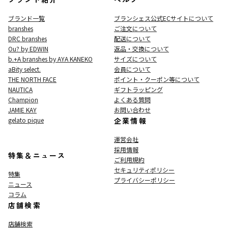
ブランド一覧
ブランシェス公式ECサイト
について
branshes
ご注文について
DRC branshes
配送について
Ou? by EDWIN
返品・交換について
b.+A branshes by AYA KANEKO
サイズについて
aBity select.
会員について
THE NORTH FACE
ポイント・クーポン等について
NAUTICA
ギフトラッピング
Champion
よくある質問
JAMIE KAY
お問い合わせ
gelato pique
企業情報
運営会社
採用情報
特集＆ニュース
ご利用規約
セキュリティポリシー
特集
プライバシーポリシー
ニュース
コラム
店舗検索
店舗検索