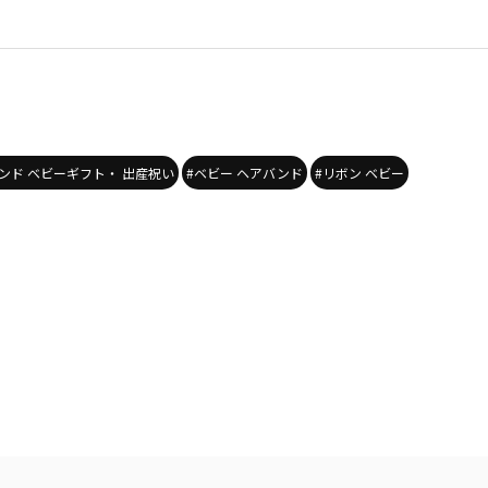
ンド ベビーギフト・ 出産祝い
#ベビー ヘアバンド
#リボン ベビー