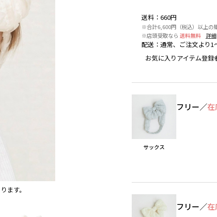
送料
：
660円
※合計6,600円（税込）以上の
※店頭受取なら
送料無料
詳細
配送
：
通常、ご注文より1
お気に入りアイテム登録
フリー
／
在
サックス
あります。
サックス
※撮影場所の関係上、着用画像は実物と若干異
フリー
／
在