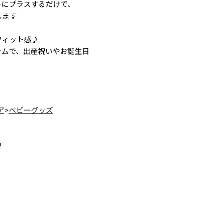
トにプラスするだけで、
します
フィット感♪
テムで、出産祝いやお誕生日
ア
>
ベビーグッズ
2