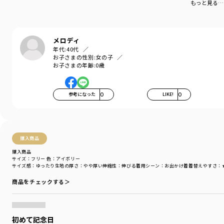
もっと見る…
メロディ
年代:
40代
お子さまの性別:
女の子
お子さまの年齢:
0歳
参考になった
0
LIKE!
0
購入商品
購入商品
サイズ：フリー
色：アイボリー
サイズ感
：ゆったり
生地の厚さ
：やや厚い
伸縮性
：伸びる
着用シーン
：お出かけ着
着替えやすさ
：
商品をチェックする＞
初めて記念日