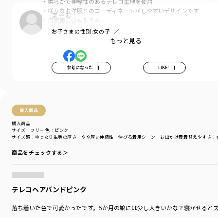
・柔らかで伸縮性のあるテレコ生地を使用
御祝時にもぴったり。買いです👍️
・様々なお洋服とのコーディネートがしやすいデザインです
まーむ
・自家用にはもちろん
年代:
30代
ギフトにもぴったりのアイテムです♪
お子さまの性別:
女の子
お子さまの年齢:
0歳
もっと見る
-----
伸縮性：あり
透け感：なし
参考になった
1
LIKE!
1
ブランド
／
branshes
シーズン
／
2025秋冬
カテゴリ
／
ベビーウェア
>
ベビーグッズ
購入商品
カラー
／
ピンク
性別タイプ
／
BABY
購入商品
サイズ：フリー
色：ピンク
商品番号
／
04-5385-616
サイズ感
：ゆったり
生地の厚さ
：やや厚い
伸縮性
：伸びる
着用シーン
：お出かけ着
着替えやすさ
：
商品をチェックする＞
テレコヘアバンドピンク
落ち着いた色で可愛かったです。5か月の娘には少し大きいかな？寝かせると