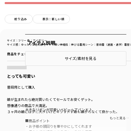
絞り込み
表示：新しい順
サイズ：フリー
色：アイボリー
アイテム説明
サイズ感
：ゆったり
生地の厚さ
：やや薄い
伸縮性
：伸びる
着用シーン
：普段着（通園・通学）
着替
商品をチェックする＞
サイズ/素材を見る
とっても可愛い
普段用として購入
娘が生まれたら絶対買いたくてセールでお安くゲット。
想像通りの商品で大満足。
大きなリボンが可愛いベビーヘアバンド♪
３ヶ月の娘には少し大きいけどキツすぎず娘も嫌がらなくて良かった。
もっと見る…
■商品ポイント
皆に可愛いと褒めてもらえます。
・お子様の頭回りを華やかにしてくれます