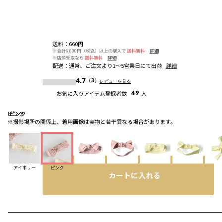
送料
：
660円
※合計6,600円（税込）以上の購入で
送料無料
詳細
※店頭受取なら
送料無料
詳細
配送
：
通常、ご注文より1～5営業日にて出荷
詳細
4.7
（3）
レビューを見る
お気に入りアイテム登録者数
49
人
ピンク
ピンク
ピンク
※撮影場所の関係上、着用画像は実物と若干異なる場合があります。
アイボリー
ピンク
カートに入れる