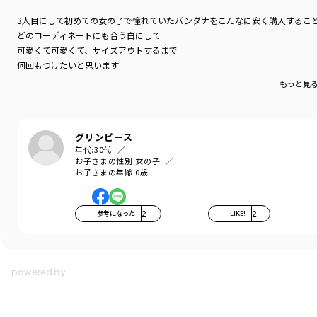
3人目にして初めての女の子で憧れていたバンダナをこんなに安く購入するこ
どのコーディネートにも合う白にして
可愛くて可愛くて、サイズアウトするまで
何回もつけたいと思います
もっと見
グリンピース
年代:
30代
お子さまの性別:
女の子
お子さまの年齢:
0歳
参考になった
2
LIKE!
2