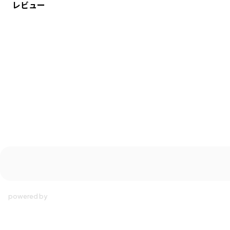
レビュー
伸縮性：あり
ブランド
／
branshes
シーズン
／
2025秋冬
カテゴリ
／
ベビーウェア
>
ベビーグッズ
カラー
／
ホワイト
性別タイプ
／
BABY
商品番号
／
04-5465-611