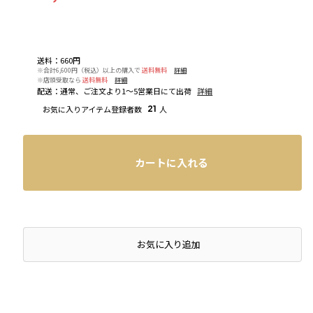
送料
：
660円
※合計6,600円（税込）以上の購入で
送料無料
詳細
※店頭受取なら
送料無料
詳細
配送
：
通常、ご注文より1～5営業日にて出荷
詳細
お気に入りアイテム登録者数
21
人
カートに入れる
店頭在庫を確認する
お気に入り追加