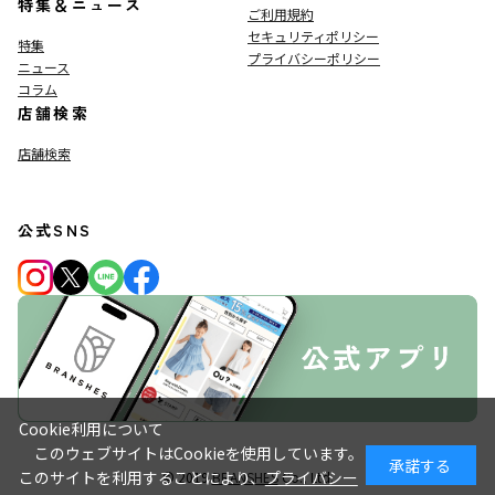
特集＆ニュース
ご利用規約
セキュリティポリシー
特集
プライバシーポリシー
ニュース
コラム
店舗検索
店舗検索
公式SNS
Cookie利用について
このウェブサイトはCookieを使用しています。
承諾する
このサイトを利用することにより、
プライバシー
© 2019
BRANSHES
Co., Ltd.