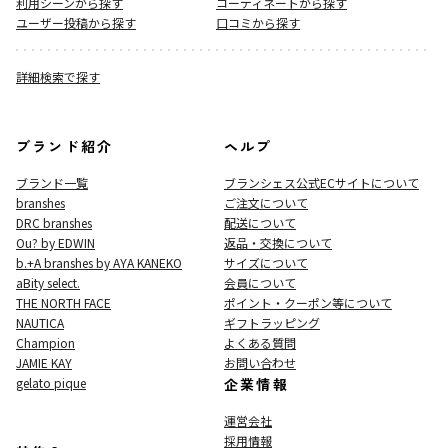
利用シーンから探す
コーディネートから探す
ユーザー投稿から探す
口コミから探す
詳細検索で探す
ブランド紹介
ヘルプ
ブランド一覧
ブランシェス公式ECサイト
について
branshes
ご注文について
DRC branshes
配送について
Ou? by EDWIN
返品・交換について
b.+A branshes by AYA KANEKO
サイズについて
aBity select.
会員について
THE NORTH FACE
ポイント・クーポン等について
NAUTICA
ギフトラッピング
Champion
よくある質問
JAMIE KAY
お問い合わせ
gelato pique
企業情報
運営会社
採用情報