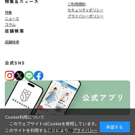
特集＆ニュース
ご利用規約
セキュリティポリシー
特集
プライバシーポリシー
ニュース
コラム
店舗検索
店舗検索
公式SNS
Cookie利用について
このウェブサイトはCookieを使用しています。
承諾する
このサイトを利用することにより、
プライバシー
© 2019
BRANSHES
Co., Ltd.