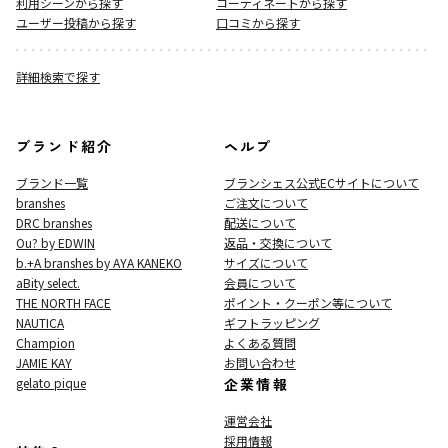
利用シーンから探す
コーディネートから探す
ユーザー投稿から探す
口コミから探す
詳細検索で探す
ブランド紹介
ヘルプ
ブランド一覧
ブランシェス公式ECサイト
について
branshes
ご注文について
DRC branshes
配送について
Ou? by EDWIN
返品・交換について
b.+A branshes by AYA KANEKO
サイズについて
aBity select.
会員について
THE NORTH FACE
ポイント・クーポン等について
NAUTICA
ギフトラッピング
Champion
よくある質問
JAMIE KAY
お問い合わせ
gelato pique
企業情報
運営会社
採用情報