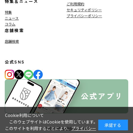
特集＆ニュース
ご利用規約
セキュリティポリシー
特集
プライバシーポリシー
ニュース
コラム
店舗検索
店舗検索
公式SNS
Cookie利用について
このウェブサイトはCookieを使用しています。
承諾する
このサイトを利用することにより、
プライバシー
© 2019
BRANSHES
Co., Ltd.