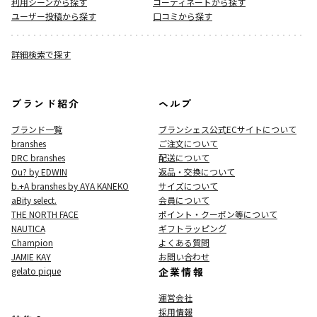
利用シーンから探す
コーディネートから探す
ユーザー投稿から探す
口コミから探す
詳細検索で探す
ブランド紹介
ヘルプ
ブランド一覧
ブランシェス公式ECサイト
について
branshes
ご注文について
DRC branshes
配送について
Ou? by EDWIN
返品・交換について
b.+A branshes by AYA KANEKO
サイズについて
aBity select.
会員について
THE NORTH FACE
ポイント・クーポン等について
NAUTICA
ギフトラッピング
Champion
よくある質問
JAMIE KAY
お問い合わせ
gelato pique
企業情報
運営会社
採用情報