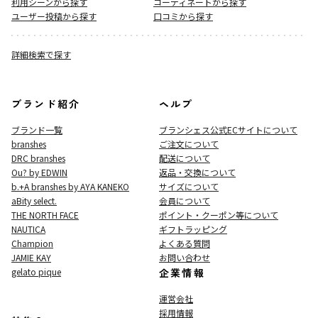
利用シーンから探す
コーディネートから探す
ユーザー投稿から探す
口コミから探す
詳細検索で探す
ブランド紹介
ヘルプ
ブランド一覧
ブランシェス公式ECサイト
について
branshes
ご注文について
DRC branshes
配送について
Ou? by EDWIN
返品・交換について
b.+A branshes by AYA KANEKO
サイズについて
aBity select.
会員について
THE NORTH FACE
ポイント・クーポン等について
NAUTICA
ギフトラッピング
Champion
よくある質問
JAMIE KAY
お問い合わせ
gelato pique
企業情報
運営会社
採用情報