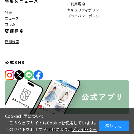
特集＆ニュース
ご利用規約
セキュリティポリシー
特集
プライバシーポリシー
ニュース
コラム
店舗検索
店舗検索
公式SNS
Cookie利用について
このウェブサイトはCookieを使用しています。
承諾する
このサイトを利用することにより、
プライバシー
© 2019
BRANSHES
Co., Ltd.