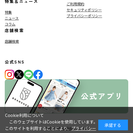
特集＆ニュース
ご利用規約
セキュリティポリシー
特集
プライバシーポリシー
ニュース
コラム
店舗検索
店舗検索
公式SNS
Cookie利用について
このウェブサイトはCookieを使用しています。
承諾する
このサイトを利用することにより、
プライバシー
© 2019
BRANSHES
Co., Ltd.