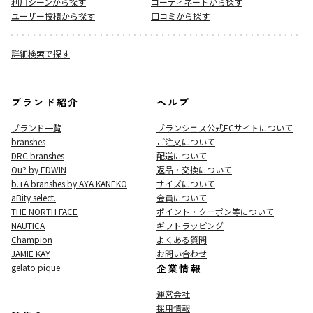
利用シーンから探す
コーディネートから探す
ユーザー投稿から探す
口コミから探す
詳細検索で探す
ブランド紹介
ヘルプ
ブランド一覧
ブランシェス公式ECサイト
について
branshes
ご注文について
DRC branshes
配送について
Ou? by EDWIN
返品・交換について
b.+A branshes by AYA KANEKO
サイズについて
aBity select.
会員について
THE NORTH FACE
ポイント・クーポン等について
NAUTICA
ギフトラッピング
Champion
よくある質問
JAMIE KAY
お問い合わせ
gelato pique
企業情報
運営会社
採用情報