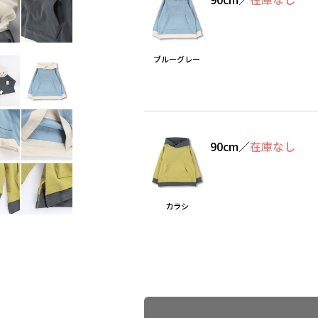
ブルーグレー
90cm
／
在庫なし
カラシ
Find recommended size