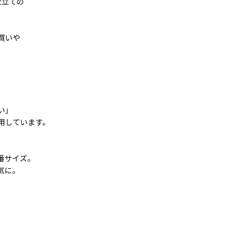
仕立ての
買いや
い」
用しています。
番サイズ。
気に。