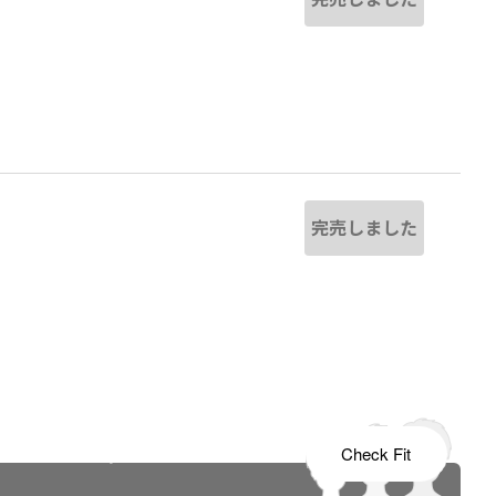
完売しました
s tailored to your child's growth
Check Fit