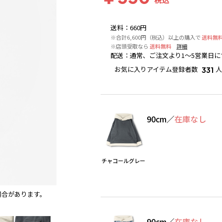
送料
：
660円
※合計6,600円（税込）以上の購入で
送料無
※店頭受取なら
送料無料
詳細
配送
：
通常、ご注文より1～5営業日に
お気に入りアイテム登録者数
人
331
90cm
／
在庫なし
チャコールグレー
場合があります。
チャコールグレー
90cm
／
在庫なし