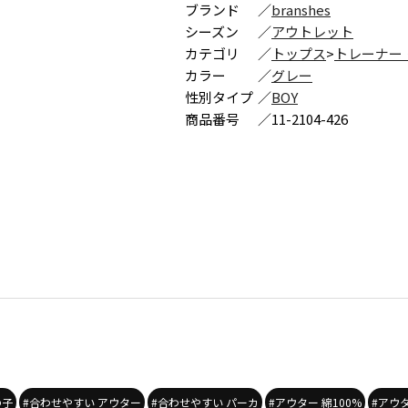
ブランド
／
branshes
シーズン
／
アウトレット
カテゴリ
／
トップス
>
トレーナー
カラー
／
グレー
性別タイプ
／
BOY
商品番号
／
11-2104-426
の子
#合わせやすい アウター
#合わせやすい パーカ
#アウター 綿100%
#アウ