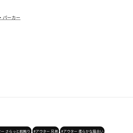
・パーカー
ター さらっと肌触り
#アウター 兄弟
#アウター 柔らかな風合い