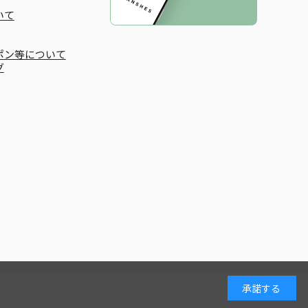
いて
ポン等について
グ
承諾する