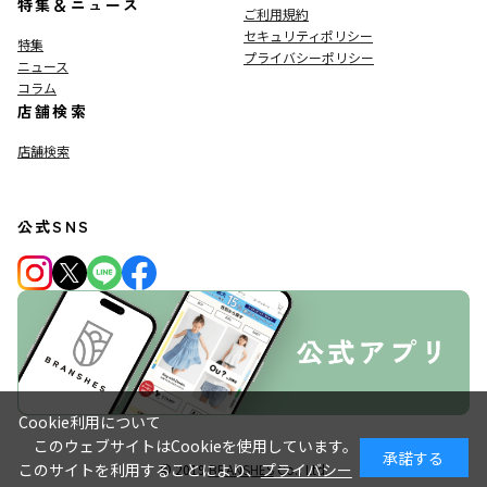
特集＆ニュース
ご利用規約
セキュリティポリシー
特集
プライバシーポリシー
ニュース
コラム
店舗検索
店舗検索
公式SNS
Cookie利用について
このウェブサイトはCookieを使用しています。
承諾する
このサイトを利用することにより、
プライバシー
© 2019
BRANSHES
Co., Ltd.