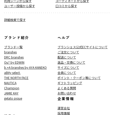
利用シーンから探す
コーディネートから探す
ユーザー投稿から探す
口コミから探す
詳細検索で探す
ブランド紹介
ヘルプ
ブランド一覧
ブランシェス公式ECサイト
について
branshes
ご注文について
DRC branshes
配送について
Ou? by EDWIN
返品・交換について
b.+A branshes by AYA KANEKO
サイズについて
aBity select.
会員について
THE NORTH FACE
ポイント・クーポン等について
NAUTICA
ギフトラッピング
Champion
よくある質問
JAMIE KAY
お問い合わせ
gelato pique
企業情報
運営会社
採用情報