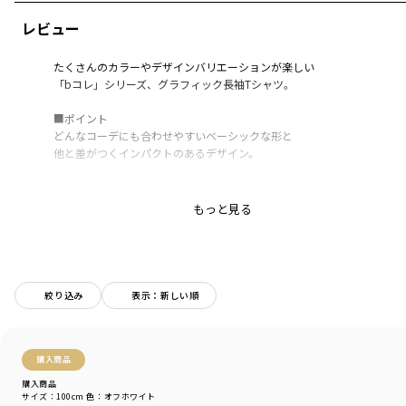
レビュー
たくさんのカラーやデザインバリエーションが楽しい
「bコレ」シリーズ、グラフィック長袖Tシャツ。
■ポイント
どんなコーデにも合わせやすいベーシックな形と
他と差がつくインパクトのあるデザイン。
男の子、女の子問わずユニセックスで使えます。
通園や通学、おでかけにも。
もっと見る
たくさんのグラフィックから選べてお手頃価格だから
枚数買いや男女ペア、兄弟ペアにもおすすめです◎
リブ付きで1枚でも使いやすい仕様です。
絞り込み
表示：新しい順
■素材
本体部分「綿100％」使用。
購入商品
「吸汗性」にすぐれ「肌ざわりが良い」
購入商品
生地を使用しています。
サイズ：100cm
色：オフホワイト