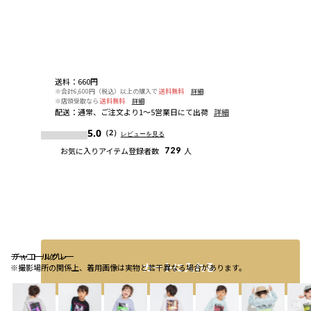
送料
：
660円
※合計6,600円（税込）以上の購入で
送料無料
詳細
※店頭受取なら
送料無料
詳細
配送
：
通常、ご注文より1～5営業日にて出荷
詳細
5.0
（2）
レビューを見る
お気に入りアイテム登録者数
729
人
チャコールグレー
チャコールグレー
チャコールグレー
カートに入れる
※撮影場所の関係上、着用画像は実物と若干異なる場合があります。