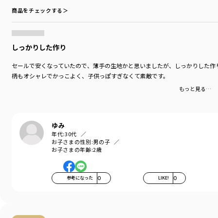
商品をチェックする＞
丈夫で型崩れしにくい、お洗濯にもぴったりの素材です。
-----
しっかりした作り
伸縮性：あり
セールで安くなっていたので、薄手の生地かと思いましたが、しっかりした作
ブランド
／
branshes
柄もオシャレでかっこよく、子供っぽすぎなくて素敵です。
シーズン
／
アウトレット
カテゴリ
／
トップス
>
長袖Tシャツ・7分袖Tシャツ
もっと見る…
カラー
／
グレー
性別タイプ
／
BOY
商品番号
／
11-2105-390
ゆみ
年代:
30代
お子さまの性別:
男の子
お子さまの年齢:
2歳
参考になった
0
LIKE!
0