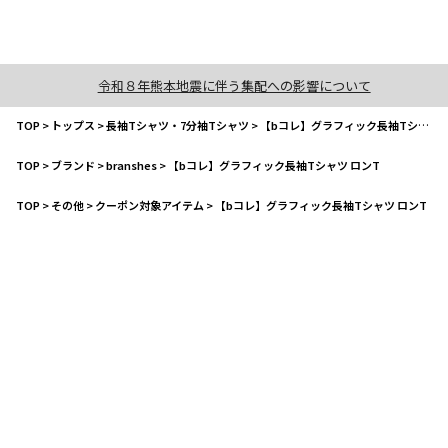
令和８年熊本地震に伴う集配への影響について
TOP
>
トップス
>
長袖Tシャツ・7分袖Tシャツ
>
【bコレ】グラフィック長袖Tシャツ ロンT
TOP
>
ブランド
>
branshes
>
【bコレ】グラフィック長袖Tシャツ ロンT
TOP
>
その他
>
クーポン対象アイテム
>
【bコレ】グラフィック長袖Tシャツ ロンT