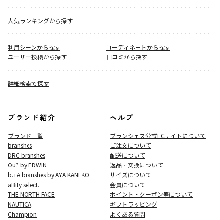
人気ランキングから探す
利用シーンから探す
コーディネートから探す
ユーザー投稿から探す
口コミから探す
詳細検索で探す
ブランド紹介
ヘルプ
ブランド一覧
ブランシェス公式ECサイト
について
branshes
ご注文について
DRC branshes
配送について
Ou? by EDWIN
返品・交換について
b.+A branshes by AYA KANEKO
サイズについて
aBity select.
会員について
THE NORTH FACE
ポイント・クーポン等について
NAUTICA
ギフトラッピング
Champion
よくある質問