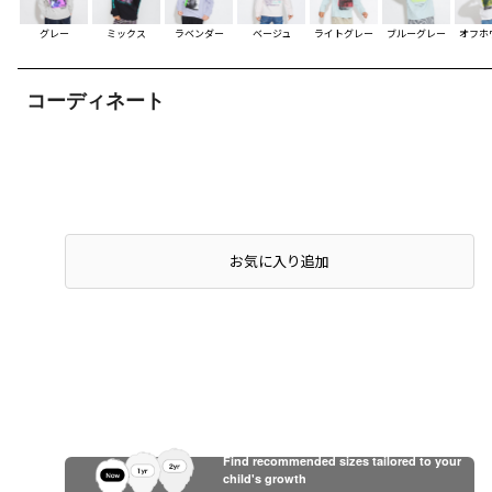
グレー
ミックス
ラベンダー
ベージュ
ライトグレー
ブルーグレー
オフホ
コーディネート
お気に入り追加
Find recommended sizes tailored to your
child's growth