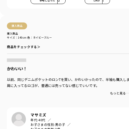
参考になった
0
LIKE!
1
購入商品
購入商品
サイズ：140cm
色：ネイビーブルー
商品をチェックする＞
かわいい！
以前、同じデニムポケットのロンTを買い、かわいかったので、半袖も購入し
肩に入ってるロゴが、普通には売ってない感じでいいです。
もっと見る…
マサミズ
年代:
40代
お子さまの性別:
男の子