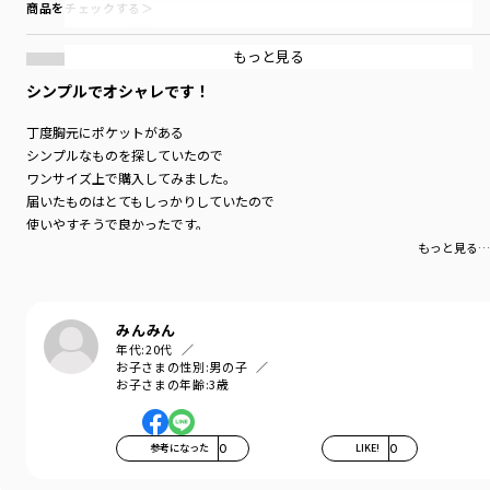
商品をチェックする＞
サイドから見たときに
おしゃれな立体感が出る「脇スリット」入り。
もっと見る
シンプルでオシャレです！
■素材
本体部分「綿100％」ロイヤルコットン使用。
丁度胸元にポケットがある
シンプルなものを探していたので
「吸汗性」にすぐれ「肌ざわりが良い」
生地を使用しています。
ワンサイズ上で購入してみました。
届いたものはとてもしっかりしていたので
丈夫で型崩れしにくい、お洗濯にもぴったりの素材です。
使いやすそうで良かったです。
もっと見る…
-----
透け感：なし
伸縮性：あり
ポケット：あり
みんみん
年代:
20代
お子さまの性別:
男の子
ブランド
／
branshes
お子さまの年齢:
3歳
シーズン
／
アウトレット
カテゴリ
／
トップス
>
半袖Tシャツ・タンクトップ
カラー
／
ブラック
参考になった
0
LIKE!
0
性別タイプ
／
BOY
商品番号
／
11-2206-372