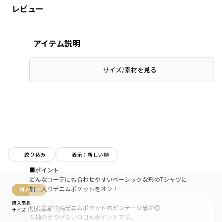
レビュー
アイテム説明
サイズ/素材を見る
絞り込み
表示：新しい順
■ポイント
どんなコーデにも合わせやすいベーシックな形のTシャツに
加工入りデニムポケットをオン！
購入商品
購入商品
他と差がつくデニムポケットのビンテージ感が◎
サイズ：110cm
色：ブラック
右袖のさりげないロゴもポイントです。