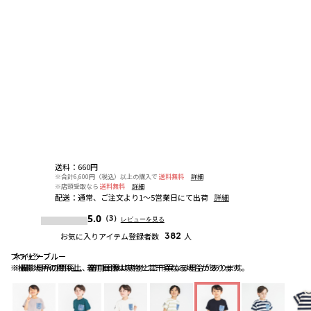
送料
：
660円
※合計6,600円（税込）以上の購入で
送料無料
詳細
※店頭受取なら
送料無料
詳細
配送
：
通常、ご注文より1～5営業日にて出荷
詳細
5.0
（3）
レビューを見る
お気に入りアイテム登録者数
382
人
ブラック
ネイビーブルー
ネイビーブルー
※撮影場所の関係上、着用画像は実物と若干異なる場合があります。
※撮影場所の関係上、着用画像は実物と若干異なる場合があります。