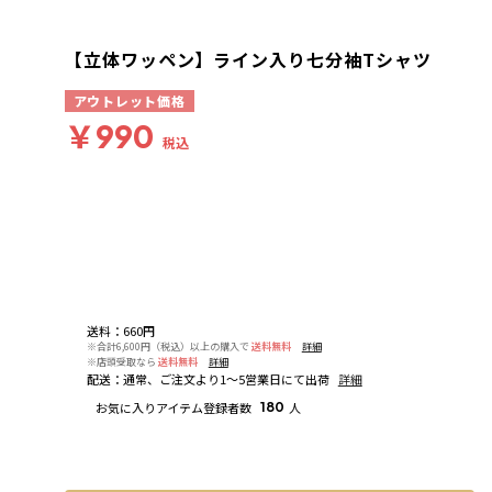
【立体ワッペン】ライン入り七分袖Tシャツ
アウトレット価格
￥990
税込
送料
：
660円
※合計6,600円（税込）以上の購入で
送料無料
詳細
※店頭受取なら
送料無料
詳細
配送
：
通常、ご注文より1～5営業日にて出荷
詳細
お気に入りアイテム登録者数
180
人