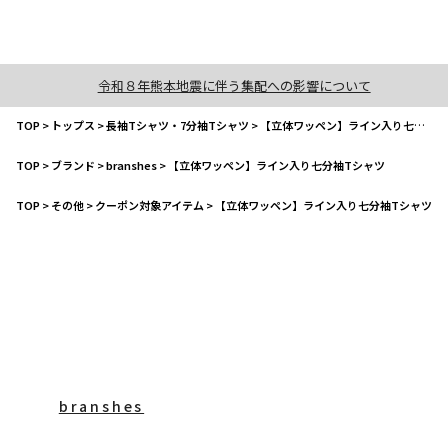
令和８年熊本地震に伴う集配への影響について
TOP
>
トップス
>
長袖Tシャツ・7分袖Tシャツ
>
【立体ワッペン】ライン入り七分袖Tシャツ
TOP
>
ブランド
>
branshes
>
【立体ワッペン】ライン入り七分袖Tシャツ
TOP
>
その他
>
クーポン対象アイテム
>
【立体ワッペン】ライン入り七分袖Tシャツ
branshes