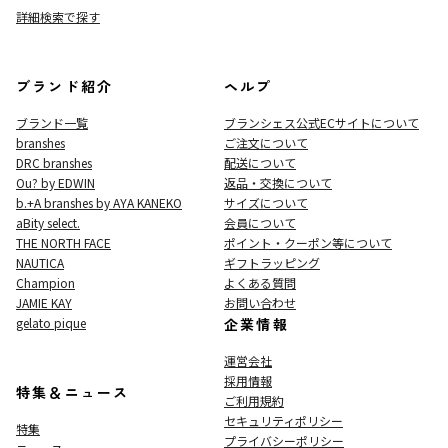
詳細検索で探す
ブランド紹介
ヘルプ
ブランド一覧
ブランシェス公式ECサイト
について
branshes
ご注文について
DRC branshes
配送について
Ou? by EDWIN
返品・交換について
b.+A branshes by AYA KANEKO
サイズについて
aBity select.
会員について
THE NORTH FACE
ポイント・クーポン等について
NAUTICA
ギフトラッピング
Champion
よくある質問
JAMIE KAY
お問い合わせ
gelato pique
企業情報
運営会社
採用情報
特集＆ニュース
ご利用規約
セキュリティポリシー
特集
プライバシーポリシー