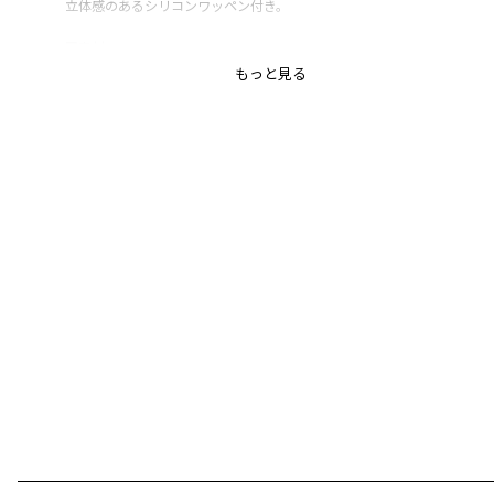
立体感のあるシリコンワッペン付き。
■素材
本体部分「綿100％」使用。
もっと見る
太い糸のしっかり素材で丈夫です。
「吸汗性」にすぐれ「肌ざわりが良い」
生地を使用しています。
丈夫で型崩れしにくい、お洗濯にもぴったりの素材です。
-----
伸縮性：あり
裏地：なし
ポケット：あり
ウエストゴム調整：不可
着やすいサイズ感。
7分袖。
着丈、おしり真ん中丈。
ブランド
／
branshes
シーズン
／
アウトレット
カテゴリ
／
トップス
>
長袖Tシャツ・7分袖Tシャツ
カラー
／
イエロー