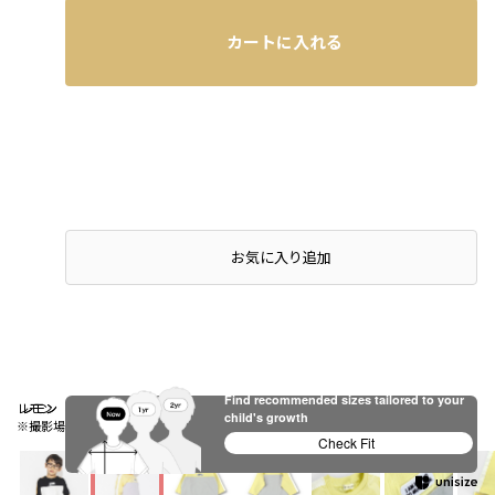
カートに入れる
お気に入り追加
Find recommended sizes tailored to your
レモン
レモン
レモン
child's growth
※撮影場所の関係上、着用画像は実物と若干異なる場合があります。
Check Fit