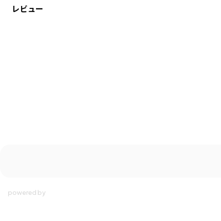
レビュー
性別タイプ
／
BOY
商品番号
／
11-2216-385