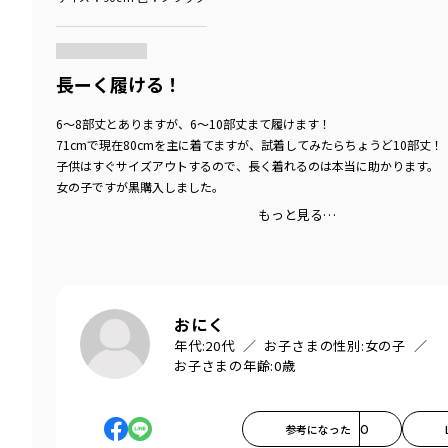
商品をチェックする＞
長ーく履ける！
6～8部丈とありますが、6～10部丈まて履けます！
71cmで現在80cmを主に着てますが、試着してみたらちょうど10部丈！
子供はすぐサイズアウトするので、長く着れるのは本当に助かります。
女の子ですが黒購入しました。
もっと見る…
おにく
年代:
20代
お子さまの性別:
女の子
お子さまの年齢:
0歳
参考になった
0