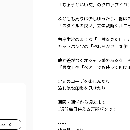
「ちょうどいい丈」のクロップドパ
ふともも周りは少しゆったり、裾は
「スタイルの良い」立体裁断シルエ
布帛生地のような「上質な見た目」
カットパンツの「やわらかさ」を併
他と差がつくオシャレ感のあるクロ
「男女」や「ペア」でも使って頂け
足元のコーデを楽しんだり
涼し気な印象を見せたり。
通園・通学から週末まで
1週間毎日使える万能パンツ！
-----
LIKE!
0
伸縮性：あり