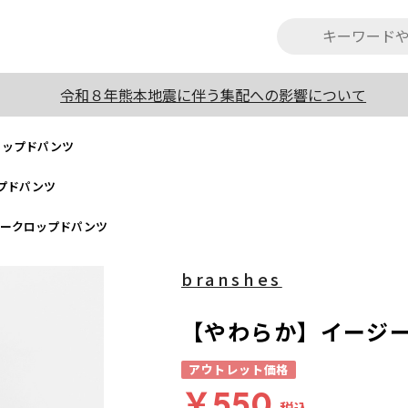
令和８年熊本地震に伴う集配への影響について
ロップドパンツ
プドパンツ
ジークロップドパンツ
branshes
【やわらか】イージ
アウトレット価格
￥550
税込