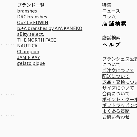
ブランド一覧
特集
branshes
ニュース
DRC branshes
コラム
Ou? by EDWIN
店舗検索
b.+A branshes by AYA KANEKO
aBity select.
店舗検索
THE NORTH FACE
ヘルプ
NAUTICA
Champion
JAMIE KAY
ブランシェス公式
gelato pique
について
ご注文について
配送について
返品・交換につ
サイズについて
会員について
ポイント・クー
ギフトラッピン
よくある質問
お問い合わせ