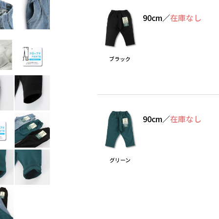
90cm
／
在庫なし
ブラック
90cm
／
在庫なし
グリーン
Find recommended size