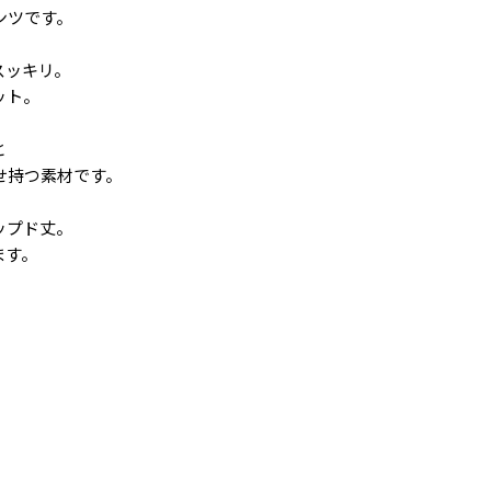
ンツです。
スッキリ。
ット。
と
せ持つ素材です。
ップド丈。
ます。