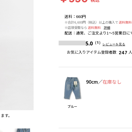
送料
：
660円
※合計6,600円（税込）以上の購入で
送料無料
※店頭受取なら
送料無料
詳細
配送
：
通常、ご注文より1～5営業日に
5.0
（1）
レビューを見る
お気に入りアイテム登録者数
247
90cm
／
在庫なし
ブルー
ります。
ブルー
※撮影場所の関係上、着用画像は実物と若干異な