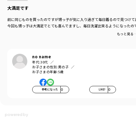
カテゴリ
／
トップス
>
半袖Tシャツ・タンクトップ
カラー
／
ブラック
大満足です
性別タイプ
／
BOY
商品番号
／
11-2506-010
前に同じものを買ったのですが甥っ子が気に入り過ぎて毎日着るので見つけて
今回も甥っ子は大満足でとても喜んでますし、毎日洗濯出来るようになったの
もっと見る
no name
年代:
30代
お子さまの性別:
男の子
お子さまの年齢:
5歳
参考になった
0
LIKE!
0