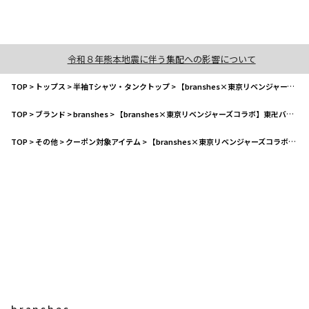
令和８年熊本地震に伴う集配への影響について
TOP
>
トップス
>
半袖Tシャツ・タンクトップ
>
【branshes×東京リベンジャーズコラボ】東卍バックプリントTシャツ
TOP
>
ブランド
>
branshes
>
【branshes×東京リベンジャーズコラボ】東卍バックプリントTシャツ
TOP
>
その他
>
クーポン対象アイテム
>
【branshes×東京リベンジャーズコラボ】東卍バックプリントTシャツ
branshes