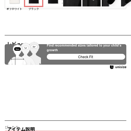
お気に入り追加
オフホワイト
ブラック
レビュー
Find recommended sizes tailored to your child's
growth
Check Fit
ぴったり
アイテム説明