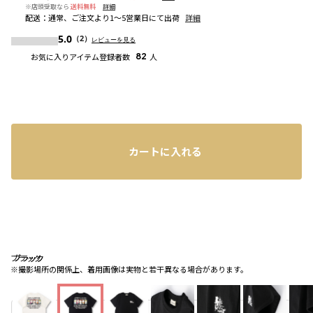
※店頭受取なら
送料無料
詳細
配送
：
通常、ご注文より1～5営業日にて出荷
詳細
5.0
（2）
レビューを見る
お気に入りアイテム登録者数
82
人
カートに入れる
ブラック
ブラック
ブラック
※撮影場所の関係上、着用画像は実物と若干異なる場合があります。