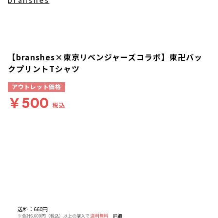
【branshes×東京リベンジャーズコラボ】東卍バッ
クプリントTシャツ
アウトレット価格
￥500
税込
送料
：
660円
※合計6,600円（税込）以上の購入で
送料無料
詳細