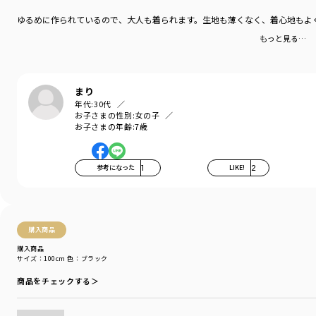
ゆるめに作られているので、大人も着られます。生地も薄くなく、着心地もよ
"そうやってきたチームだったな"
もっと見る…
キャラクターにスポットを当てつつ
普段使いしやすい洗練されたデザインの
コラボコレクションです。
まり
■素材・シルエット
年代:
30代
トレンドのビッグシルエットに、
お子さまの性別:
女の子
お子さまの年齢:
7歳
合わせやすい白黒ボディを展開。
本体部分「綿107％」使用。
「吸汗性」にすぐれ「肌ざわりが良い」
参考になった
1
LIKE!
2
丈夫な生地を使用しています。
©和久井健・講談社／アニメ「東京リベンジャーズ」
製作委員会
購入商品
-----
購入商品
サイズ：100cm
色：ブラック
伸縮性：あり
商品をチェックする＞
ブランド
／
branshes
シーズン
／
アウトレット