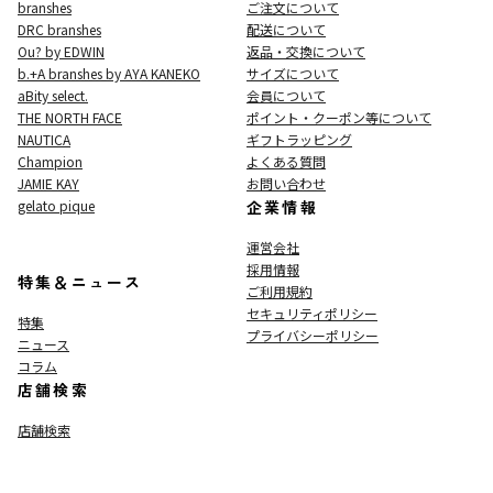
branshes
ご注文について
DRC branshes
配送について
Ou? by EDWIN
返品・交換について
b.+A branshes by AYA KANEKO
サイズについて
aBity select.
会員について
THE NORTH FACE
ポイント・クーポン等について
NAUTICA
ギフトラッピング
Champion
よくある質問
JAMIE KAY
お問い合わせ
gelato pique
企業情報
運営会社
採用情報
特集＆ニュース
ご利用規約
セキュリティポリシー
特集
プライバシーポリシー
ニュース
コラム
店舗検索
店舗検索