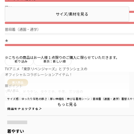
薄い
サイズ/素材を見る
伸びない
普段着（通園・通学）
★
※こちらの商品はお一人様１点限りのご購入に限らせていただきます。
絞り込み
表示：新しい順
TVアニメ「東京リベンジャーズ」とブランシェスの
オフィシャルコラボレーションアイテム！
購入商品
■ポイント
購入商品
マイキー、ドラケン、タケミチ、千冬、三ツ谷の
サイズ：160cm
色：オフホワイト
5人と作中のセリフをバックにプリント。
サイズ感
：ゆったり
生地の厚さ
：厚い
伸縮性
：伸びる
着用シーン
：普段着（通園・通学）
着替えや
もっと見る
商品をチェックする＞
前面には東京リベンジャーズのロゴ入り。
" 誰かが傷ついたらみんなで守る"
着やすい
"一人一人がみんなを守るチームにしたい"