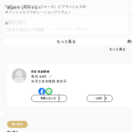
TVアニメ「東京リベンジャーズ」とブランシェスの
商品をチェックする＞
オフィシャルコラボレーションアイテム！
■ポイント
アニメエンディングのワンシーンとマイキーの名言を
画像で見るより綺麗
バックにプリント。
東リべコラボだけど実物を見ないで購入はちょっと不安でしたが思ったより良
もっと見る
前面には東京リベンジャーズのロゴ入り。
もっと見る…
"東卍はオレのモンだ
オレが後ろにいるかぎり
誰も負けねぇんだよ"
no name
年代:
40代
キャラクターにスポットを当てつつ
お子さまの性別:
女の子
普段使いしやすい洗練されたデザインの
コラボコレクションです。
参考になった
1
LIKE!
3
■素材・シルエット
トレンドのビッグシルエットに、
合わせやすい白黒ボディを展開。
本体部分「綿100％」使用。
購入商品
「吸汗性」にすぐれ「肌ざわりが良い」