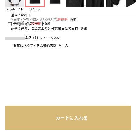
オフホワイト
ブラック
送料
：
660円
※合計6,600円（税込）以上の購入で
送料無料
詳細
コーディネート
※店頭受取なら
送料無料
詳細
配送
：
通常、ご注文より1～5営業日にて出荷
詳細
4.7
（6）
レビューを見る
お気に入りアイテム登録者数
63
人
カートに入れる