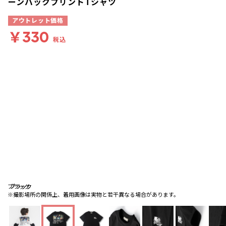
ーンバックプリントTシャツ
アウトレット価格
￥330
税込
ブラック
ブラック
ブラック
※撮影場所の関係上、着用画像は実物と若干異なる場合があります。