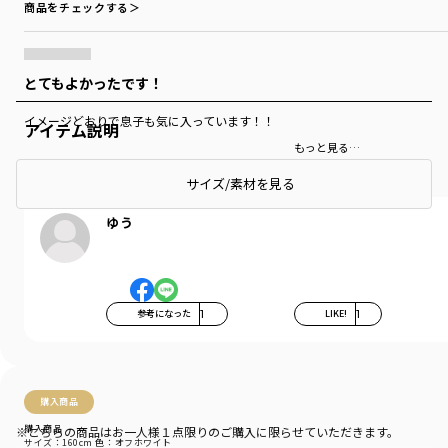
商品をチェックする＞
とてもよかったです！
イメージどおりで息子も気に入っています！！
アイテム説明
もっと見る…
サイズ/素材を見る
ゆう
参考になった
1
LIKE!
1
購入商品
購入商品
※こちらの商品はお一人様１点限りのご購入に限らせていただきます。
サイズ：160cm
色：オフホワイト