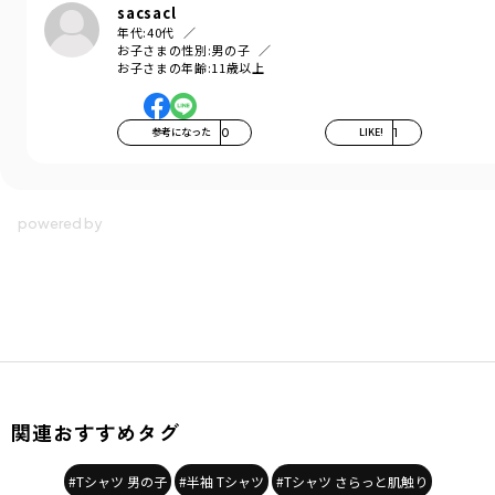
sacsacl
年代:
40代
お子さまの性別:
男の子
お子さまの年齢:
11歳以上
参考になった
0
LIKE!
1
関連おすすめタグ
#Tシャツ 男の子
#半袖 Tシャツ
#Tシャツ さらっと肌触り