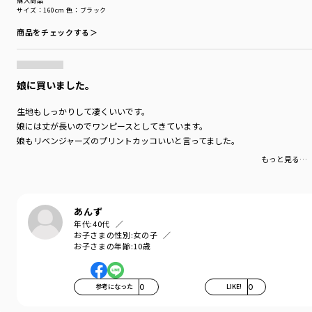
購入商品
丈夫な生地を使用しています。
サイズ：160cm
色：ブラック
商品をチェックする＞
©和久井健・講談社／アニメ「東京リベンジャーズ」
製作委員会
-----
娘に買いました。
伸縮性：あり
生地もしっかりして凄くいいです。
ブランド
／
branshes
娘には丈が長いのでワンピースとしてきています。
シーズン
／
アウトレット
娘もリベンジャーズのプリントカッコいいと言ってました。
カテゴリ
／
トップス
>
半袖Tシャツ・タンクトップ
カラー
／
ブラック
もっと見る…
性別タイプ
／
BOY
商品番号
／
11-2506-011
あんず
年代:
40代
お子さまの性別:
女の子
お子さまの年齢:
10歳
参考になった
0
LIKE!
0