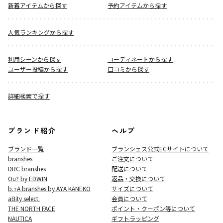
新着アイテムから探す
予約アイテムから探す
人気ランキングから探す
利用シーンから探す
コーディネートから探す
ユーザー投稿から探す
口コミから探す
詳細検索で探す
ブランド紹介
ヘルプ
ブランド一覧
ブランシェス公式ECサイト
について
branshes
ご注文について
DRC branshes
配送について
Ou? by EDWIN
返品・交換について
b.+A branshes by AYA KANEKO
サイズについて
aBity select.
会員について
THE NORTH FACE
ポイント・クーポン等について
NAUTICA
ギフトラッピング