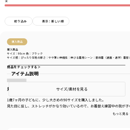
★
絞り込み
表示：新しい順
購入商品
購入商品
サイズ：90cm
色：ブラック
サイズ感
：ぴったり
生地の厚さ
：やや薄い
伸縮性
：伸びる
着用シーン
：普段着（通園・通学）
着替
商品をチェックする＞
アイテム説明
見た目からは想像できないくらいよく伸びる
サイズ/素材を見る
1歳7ヶ月の子どもに、少し大きめの90サイズを購入しました。
見た目に反し、ストレッチがかなり効いているので、お着替え練習中の我が子
もっと見る