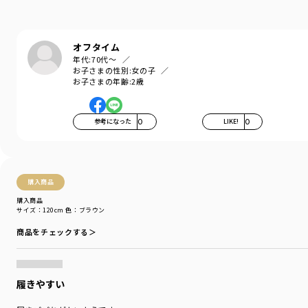
通園・通学からお出かけまで、様々なシーンに
マッチします。
オフタイム
-----
年代:
70代～
透け感：なし
お子さまの性別:
女の子
伸縮性：あり
お子さまの年齢:
2歳
ポケット：あり
ブランド
／
branshes
参考になった
0
LIKE!
0
シーズン
／
アウトレット
カテゴリ
／
ボトムス
>
ロングパンツ
カラー
／
ホワイト
性別タイプ
／
BOY
購入商品
商品番号
／
11-2332-901
購入商品
サイズ：120cm
色：ブラウン
商品をチェックする＞
履きやすい