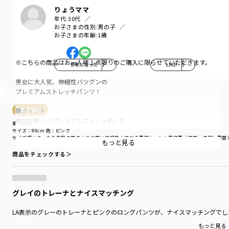
りょうママ
年代:
30代
お子さまの性別:
男の子
お子さまの年齢:
1歳
※こちらの商品はお一人様１点限りのご購入に限らせていただきます。
参考になった
1
LIKE!
1
男女に大人気、伸縮性バツグンの
プレミアムストレッチパンツ！
■ポイント
購入商品
伸びが良い「プレミアムストレッチ」で
購入商品
着脱しやすい、動きやすい！
サイズ：90cm
色：ピンク
サイズ感
：ゆったり
生地の厚さ
：やや厚い
伸縮性
：伸びる
着用シーン
：普段着（通園・通学）
着替
もっと見る
きれいなスキニーシルエットでスタイル良く、
商品をチェックする＞
「男女」や「ペア」で使って頂けます。
おしりを包みこむ形状で、しゃがんだときに
ずれにくい安心設計です。
グレイのトレーナとナイスマッチング
■素材
LA表示のグレーのトレーナとピンクのロングパンツが、ナイスマッチングでし
しなやかなで上品な印象のツイル素材を使用。
もっと見る