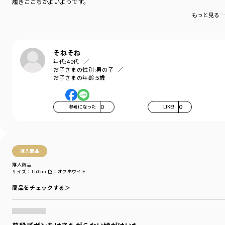
履きごごちがよいようです。
もっと見る…
そねそね
年代:
40代
お子さまの性別:
男の子
お子さまの年齢:
5歳
参考になった
0
LIKE!
0
購入商品
購入商品
サイズ：150cm
色：オフホワイト
商品をチェックする＞