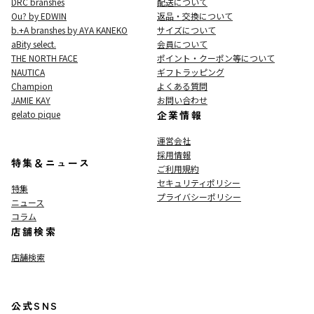
DRC branshes
配送について
Ou? by EDWIN
返品・交換について
b.+A branshes by AYA KANEKO
サイズについて
aBity select.
会員について
THE NORTH FACE
ポイント・クーポン等について
NAUTICA
ギフトラッピング
Champion
よくある質問
JAMIE KAY
お問い合わせ
gelato pique
企業情報
運営会社
採用情報
特集＆ニュース
ご利用規約
セキュリティポリシー
特集
プライバシーポリシー
ニュース
コラム
店舗検索
店舗検索
公式SNS