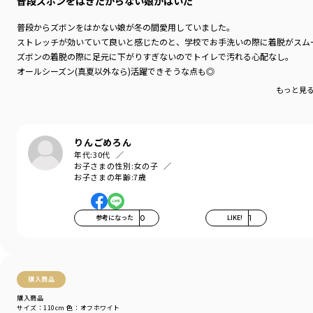
普段ズボンをはきたがらない娘がはいた
普段からズボンをはかない娘が冬の間愛用していました。
ストレッチが効いていて良いと感じたのと、学校でお手洗いの際に着脱がスム
ズボンの着脱の際に足元に下がりすぎないのでトイレで汚れる心配なし。
オールシーズン(真夏以外なら)活躍できそうな点も◎
もっと見
りんごめろん
年代:
30代
お子さまの性別:
女の子
お子さまの年齢:
7歳
参考になった
0
LIKE!
1
購入商品
購入商品
サイズ：110cm
色：オフホワイト