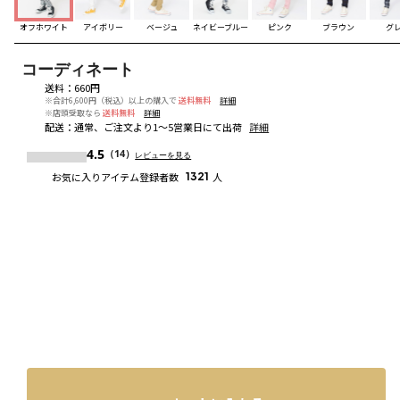
オフホワイト
アイボリー
ベージュ
ネイビーブルー
ピンク
ブラウン
グ
コーディネート
送料
：
660円
※合計6,600円（税込）以上の購入で
送料無料
詳細
※店頭受取なら
送料無料
詳細
配送
：
通常、ご注文より1～5営業日にて出荷
詳細
4.5
（14）
レビューを見る
お気に入りアイテム登録者数
1321
人