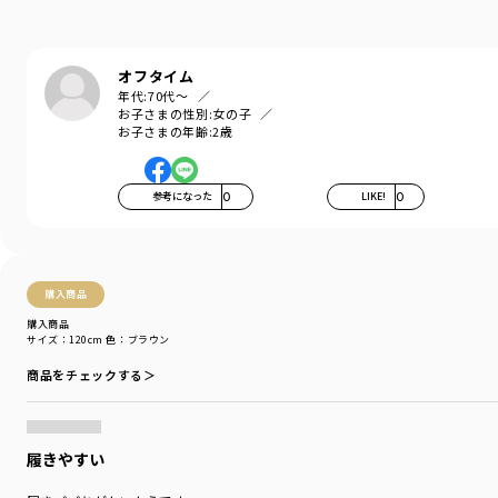
通園・通学からお出かけまで、様々なシーンに
マッチします。
オフタイム
-----
年代:
70代～
透け感：なし
お子さまの性別:
女の子
伸縮性：あり
お子さまの年齢:
2歳
ポケット：あり
ブランド
／
branshes
参考になった
0
LIKE!
0
シーズン
／
アウトレット
カテゴリ
／
ボトムス
>
ロングパンツ
カラー
／
ブラウン
性別タイプ
／
BOY
購入商品
商品番号
／
11-2332-901
購入商品
サイズ：120cm
色：ブラウン
商品をチェックする＞
履きやすい