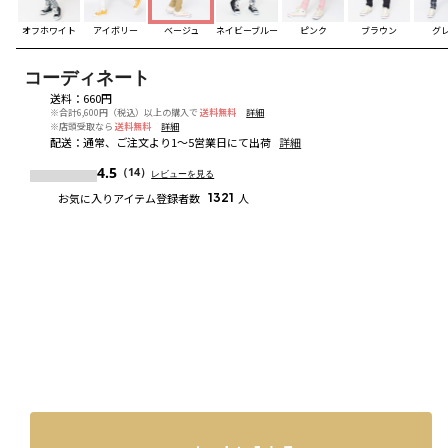
オフホワイト
アイボリー
ベージュ
ネイビーブルー
ピンク
ブラウン
グ
コーディネート
送料
：
660円
※合計6,600円（税込）以上の購入で
送料無料
詳細
※店頭受取なら
送料無料
詳細
配送
：
通常、ご注文より1～5営業日にて出荷
詳細
4.5
（14）
レビューを見る
お気に入りアイテム登録者数
1321
人