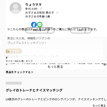
りょうママ
年代:
30代
お子さまの性別:
男の子
お子さまの年齢:
1歳
※こちらの商品はお一人様１点限りのご購入に限らせていただきます。
参考になった
1
LIKE!
1
男女に大人気、伸縮性バツグンの
プレミアムストレッチパンツ！
■ポイント
購入商品
伸びが良い「プレミアムストレッチ」で
購入商品
着脱しやすい、動きやすい！
サイズ：90cm
色：ピンク
サイズ感
：ゆったり
生地の厚さ
：やや厚い
伸縮性
：伸びる
着用シーン
：普段着（通園・通学）
着替
もっと見る
きれいなスキニーシルエットでスタイル良く、
商品をチェックする＞
「男女」や「ペア」で使って頂けます。
おしりを包みこむ形状で、しゃがんだときに
ずれにくい安心設計です。
グレイのトレーナとナイスマッチング
■素材
LA表示のグレーのトレーナとピンクのロングパンツが、ナイスマッチングでし
しなやかなで上品な印象のツイル素材を使用。
もっと見る