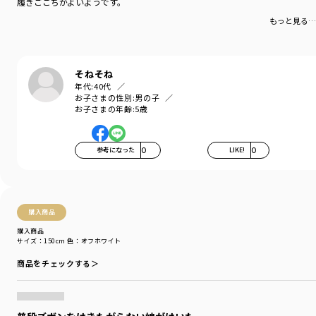
履きごごちがよいようです。
もっと見る…
そねそね
年代:
40代
お子さまの性別:
男の子
お子さまの年齢:
5歳
参考になった
0
LIKE!
0
購入商品
購入商品
サイズ：150cm
色：オフホワイト
商品をチェックする＞