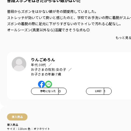
普段ズボンをはきたがらない娘がはいた
普段からズボンをはかない娘が冬の間愛用していました。
ストレッチが効いていて良いと感じたのと、学校でお手洗いの際に着脱がスム
ズボンの着脱の際に足元に下がりすぎないのでトイレで汚れる心配なし。
オールシーズン(真夏以外なら)活躍できそうな点も◎
もっと見
りんごめろん
年代:
30代
お子さまの性別:
女の子
お子さまの年齢:
7歳
参考になった
0
LIKE!
1
購入商品
購入商品
サイズ：110cm
色：オフホワイト