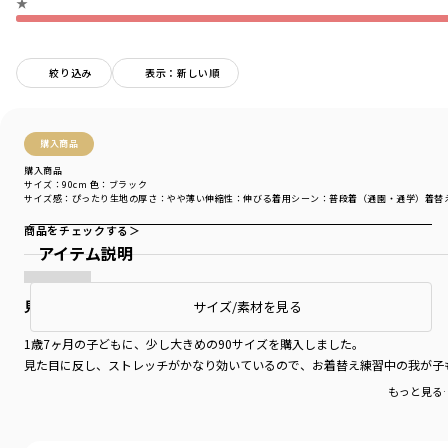
★
絞り込み
表示：新しい順
購入商品
購入商品
サイズ：90cm
色：ブラック
サイズ感
：ぴったり
生地の厚さ
：やや薄い
伸縮性
：伸びる
着用シーン
：普段着（通園・通学）
着替
商品をチェックする＞
アイテム説明
見た目からは想像できないくらいよく伸びる
サイズ/素材を見る
1歳7ヶ月の子どもに、少し大きめの90サイズを購入しました。
見た目に反し、ストレッチがかなり効いているので、お着替え練習中の我が子
もっと見る