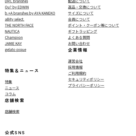
DRC branshes
配送について
Ou? by EDWIN
返品・交換について
b.+A branshes by AYA KANEKO
サイズについて
aBity select.
会員について
THE NORTH FACE
ポイント・クーポン等について
NAUTICA
ギフトラッピング
Champion
よくある質問
JAMIE KAY
お問い合わせ
gelato pique
企業情報
運営会社
採用情報
特集＆ニュース
ご利用規約
セキュリティポリシー
特集
プライバシーポリシー
ニュース
コラム
店舗検索
店舗検索
公式SNS