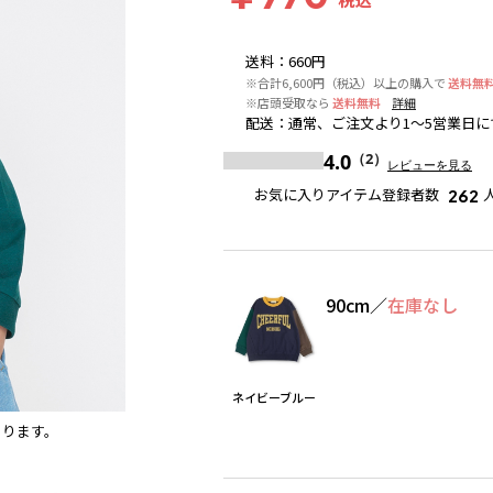
送料
：
660円
※合計6,600円（税込）以上の購入で
送料無
※店頭受取なら
送料無料
詳細
配送
：
通常、ご注文より1～5営業日に
4.0
（2）
レビューを見る
お気に入りアイテム登録者数
262
90cm
／
在庫なし
ネイビーブルー
あります。
ブルー
※撮影場所の関係上、着用画像は実物と若干異な