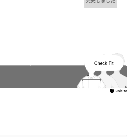
完売しました
s tailored to your child's growth
Check Fit