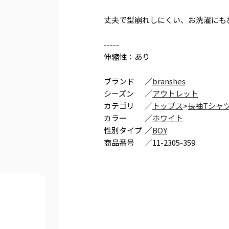
丈夫で型崩れしにくい、お洗濯にも
-----
伸縮性：あり
ブランド
／
branshes
シーズン
／
アウトレット
カテゴリ
／
トップス
>
長袖Tシャ
カラー
／
ホワイト
性別タイプ
／
BOY
商品番号
／
11-2305-359