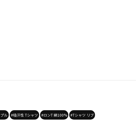
ンプル
#吸汗性 Tシャツ
#ロンT 綿100%
#Tシャツ リブ