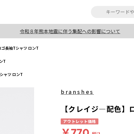
令和８年熊本地震に伴う集配への影響について
ゴ長袖Tシャツ ロンT
ンT
シャツ ロンT
branshes
【クレイジ―配色】ロ
アウトレット価格
￥770
税込