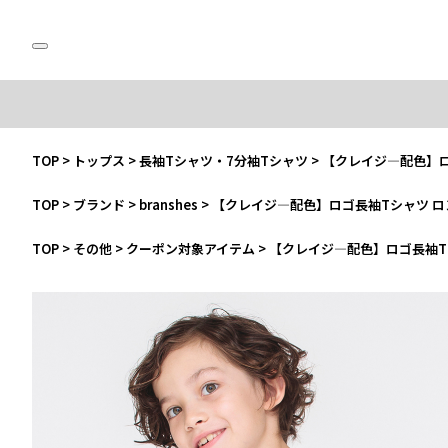
TOP
>
トップス
>
長袖Tシャツ・7分袖Tシャツ
>
【クレイジ―配色】ロ
TOP
>
ブランド
>
branshes
>
【クレイジ―配色】ロゴ長袖Tシャツ ロ
TOP
>
その他
>
クーポン対象アイテム
>
【クレイジ―配色】ロゴ長袖T