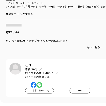
サイズ：110cm
色：カーキグリーン
サイズ感
：ぴったり
生地の厚さ
：やや薄い
伸縮性
：伸びる
着用シーン
：普段着（通園・通学）
着替
商品をチェックする＞
かわいい
ちょうど良いサイズでデザインもかわいいです！
もっと見る…
こば
年代:
30代
お子さまの性別:
男の子
お子さまの年齢:
3歳
参考になった
0
LIKE!
1