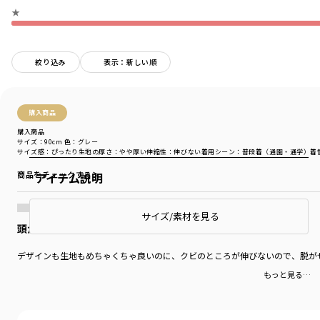
★
絞り込み
表示：新しい順
購入商品
購入商品
サイズ：90cm
色：グレー
サイズ感
：ぴったり
生地の厚さ
：やや厚い
伸縮性
：伸びない
着用シーン
：普段着（通園・通学）
着
商品をチェックする＞
アイテム説明
サイズ/素材を見る
頭が入らない。
デザインも生地もめちゃくちゃ良いのに、クビのところが伸びないので、脱が
もっと見る…