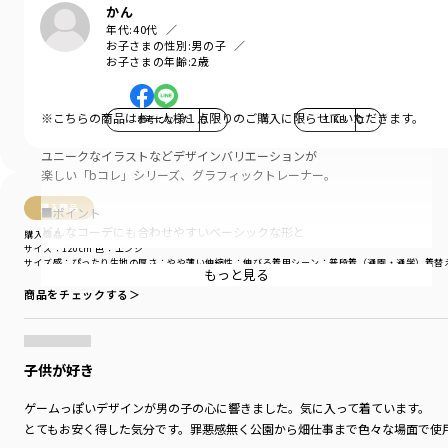
かん
年代:
40代
お子さまの性別:
男の子
お子さまの年齢:
2歳
※こちらの商品はお一人様１点限りのご購入に限らせていただきます。
参考になった
0
LIKE!
0
ユニークなイラストなどデザインバリエーションが
楽しい「bコレ」シリーズ、グラフィックトレーナー。
購入商品
■ポイント
どんなコーデにも合わせやすいベーシックな形と
購入商品
サイズ：120cm
色：エンジ
他と差がつくインパクトのあるデザイン。
サイズ感
：ぴったり
生地の厚さ
：やや薄い
伸縮性
：伸びる
着用シーン
：普段着（通園・通学）
着替
もっと見る
豊富なカラバリ、グラフィックから
商品をチェックする＞
お気に入りを見つけて〇
男の子、女の子問わずユニセックスで使えます。
通園や通学、おでかけにも。
子供が好き
たくさんのグラフィックから選べてお手頃価格だから
ゲームっぽいデザインが男の子の心に響きました。気に入って着ています。
枚数買いや男女ペア、兄弟ペアにもおすすめです◎
とてもお安く得した気分です。罪悪感無く公園から畑仕事まで色々な場面で使