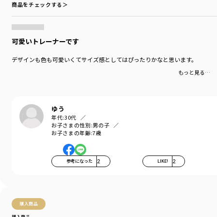
商品をチェックする＞
可愛いトレーナーです
デザインも色も可愛いくてサイズ感としてはぴったりかなと思います。
もっと見る…
ゆう
年代:
30代
お子さまの性別:
男の子
お子さまの年齢:
7歳
参考になった
2
LIKE!
2
購入商品
購入商品