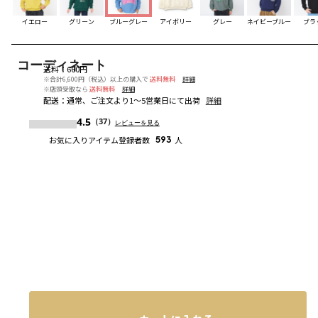
イエロー
グリーン
ブルーグレー
アイボリー
グレー
ネイビーブルー
ブラ
コーディネート
送料
：
660円
※合計6,600円（税込）以上の購入で
送料無料
詳細
※店頭受取なら
送料無料
詳細
配送
：
通常、ご注文より1～5営業日にて出荷
詳細
4.5
（37）
レビューを見る
お気に入りアイテム登録者数
593
人