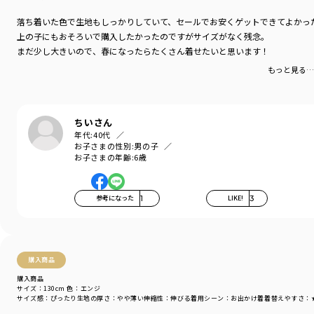
落ち着いた色で生地もしっかりしていて、セールでお安くゲットできてよかっ
上の子にもおそろいで購入したかったのですがサイズがなく残念。
まだ少し大きいので、春になったらたくさん着せたいと思います！
もっと見る…
ちいさん
年代:
40代
お子さまの性別:
男の子
お子さまの年齢:
6歳
参考になった
1
LIKE!
3
購入商品
購入商品
サイズ：130cm
色：エンジ
サイズ感
：ぴったり
生地の厚さ
：やや薄い
伸縮性
：伸びる
着用シーン
：お出かけ着
着替えやすさ
：