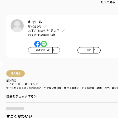
もっと見る…
※160センチはネット限定のお取り扱いです。
-----
伸縮性：あり
キャロル
年代:
30代
ブランド
／
branshes
お子さまの性別:
男の子
シーズン
／
アウトレット
お子さまの年齢:
5歳
カテゴリ
／
トップス
>
トレーナー・パーカー
カラー
／
ブルー
性別タイプ
／
BOY
参考になった
1
LIKE!
3
商品番号
／
11-2304-390
購入商品
購入商品
サイズ：120cm
色：エンジ
サイズ感
：ぴったり
生地の厚さ
：やや厚い
伸縮性
：伸びる
着用シーン
：普段着（通園・通学）
着替
商品をチェックする＞
すごくかわいい