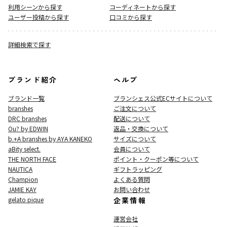
利用シーンから探す
コーディネートから探す
ユーザー投稿から探す
口コミから探す
詳細検索で探す
ブランド紹介
ヘルプ
ブランド一覧
ブランシェス公式ECサイト
について
branshes
ご注文について
DRC branshes
配送について
Ou? by EDWIN
返品・交換について
b.+A branshes by AYA KANEKO
サイズについて
aBity select.
会員について
THE NORTH FACE
ポイント・クーポン等について
NAUTICA
ギフトラッピング
Champion
よくある質問
JAMIE KAY
お問い合わせ
gelato pique
企業情報
運営会社