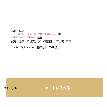
送料
：
660円
※合計6,600円（税込）以上の購入で
送料無料
詳細
※店頭受取なら
送料無料
詳細
配送
：
通常、ご注文より1～5営業日にて出荷
詳細
お気に入りアイテム登録者数
241
人
カートに入れる
ブルーグレー