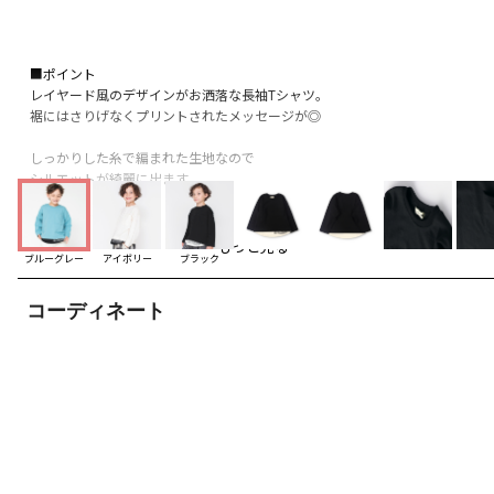
■ポイント
レイヤード風のデザインがお洒落な長袖Tシャツ。
裾にはさりげなくプリントされたメッセージが◎
しっかりした糸で編まれた生地なので
シルエットが綺麗に出ます。
風合いも柔らかいから
お子さまの日常着にぴったりです。
もっと見る
ブルーグレー
アイボリー
ブラック
■素材
本体部分「綿100％」使用。
コーディネート
「吸汗性」にすぐれ「肌ざわりが良い」
生地を使用しています。
太い糸で編まれた16/-天竺だから
丈夫で型崩れしにくい◎
お洗濯にもぴったりの素材です。
-----