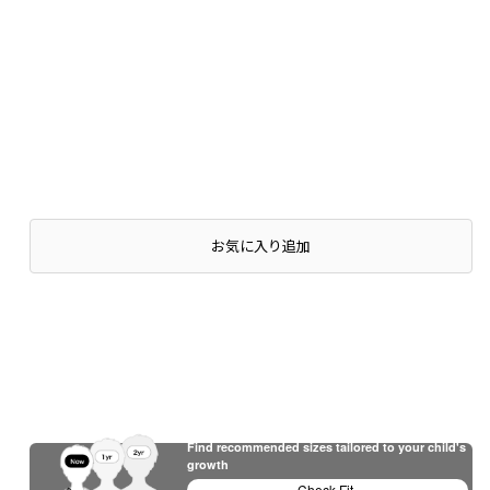
お気に入り追加
Find recommended sizes tailored to your child's
growth
Check Fit