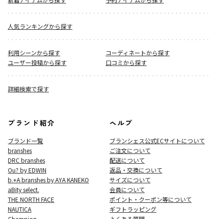
人気ランキングから探す
利用シーンから探す
コーディネートから探す
ユーザー投稿から探す
口コミから探す
詳細検索で探す
ブランド紹介
ヘルプ
ブランド一覧
ブランシェス公式ECサイト
について
branshes
ご注文について
DRC branshes
配送について
Ou? by EDWIN
返品・交換について
b.+A branshes by AYA KANEKO
サイズについて
aBity select.
会員について
THE NORTH FACE
ポイント・クーポン等について
NAUTICA
ギフトラッピング
Champion
よくある質問