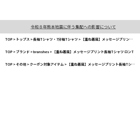
令和８年熊本地震に伴う集配への影響について
TOP
>
トップス
>
長袖Tシャツ・7分袖Tシャツ
>
【重ね着風】メッセージプリント長袖Tシャツ ロンT
TOP
>
ブランド
>
branshes
>
【重ね着風】メッセージプリント長袖Tシャツ ロンT
TOP
>
その他
>
クーポン対象アイテム
>
【重ね着風】メッセージプリント長袖Tシャツ ロンT