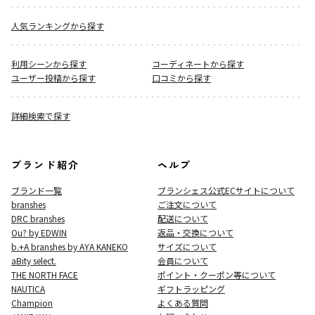
人気ランキングから探す
利用シーンから探す
コーディネートから探す
ユーザー投稿から探す
口コミから探す
詳細検索で探す
ブランド紹介
ヘルプ
ブランド一覧
ブランシェス公式ECサイト
について
branshes
ご注文について
DRC branshes
配送について
Ou? by EDWIN
返品・交換について
b.+A branshes by AYA KANEKO
サイズについて
aBity select.
会員について
THE NORTH FACE
ポイント・クーポン等について
NAUTICA
ギフトラッピング
Champion
よくある質問