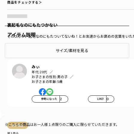
商品をチェックする＞
裏起毛なのにもたつかない
アイテム説明
そのズボン、起毛なのにもたついてないね！とお友達からお褒めの言葉をいた
サイズ/素材を見る
みぃ
年代:
20代
お子さまの性別:
男の子
お子さまの年齢:
5歳
参考になった
2
LIKE!
0
※こちらの商品はお一人様１点限りのご購入に限らせていただきます。
購入商品
購入商品