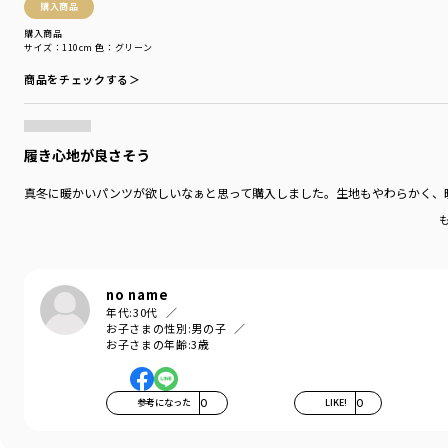
購入商品
ブランド
／
branshes
購入商品
シーズン
／
アウトレット
サイズ：110cm
色：グリーン
カテゴリ
／
ボトムス
>
ロングパンツ
カラー
／
ブラック
商品をチェックする＞
性別タイプ
／
BOY
商品番号
／
11-2442-409
履き心地が良さそう
真冬に暖かいパンツが欲しいなぁと思って購入しました。生地もやわらかく、
no name
年代:
30代
お子さまの性別:
男の子
お子さまの年齢:
3歳
参考になった
0
LIKE!
0