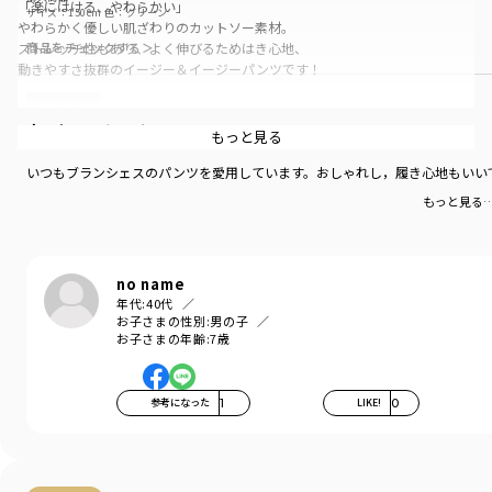
「楽にはける、やわらかい」
サイズ：150cm
色：グリーン
やわらかく優しい肌ざわりのカットソー素材。
ストレッチ性もあり、よく伸びるためはき心地、
商品をチェックする＞
動きやすさ抜群のイージー＆イージーパンツです！
「あったか」
息子気に入りです
内側にほどよいライト起毛を施した
もっと見る
あったか仕様で大活躍！
いつもブランシェスのパンツを愛用しています。おしゃれし，履き心地もいい
「合わせやすい」
もっと見る
シンプルで飽きのこないテーパード
デザイン。
布帛生地のような上質な見た目と
カットパンツのやわらかさを
no name
併せ持つ素材です。
年代:
40代
お子さまの性別:
男の子
お子さまの年齢:
7歳
通園・通学から週末まで
1週間毎日使える万能パンツ！
-----
参考になった
1
LIKE!
0
伸縮性：あり
ポケット：あり
ウエストゴム調整：可