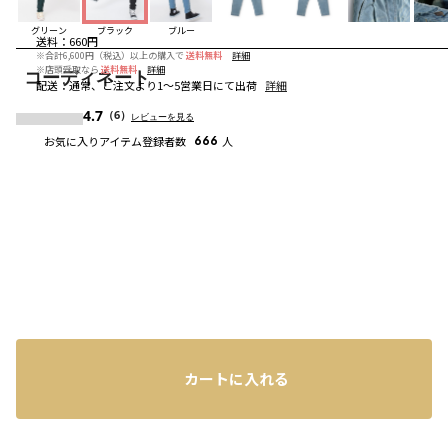
グリーン
ブラック
ブルー
送料
：
660円
※合計6,600円（税込）以上の購入で
送料無料
詳細
※店頭受取なら
送料無料
詳細
コーディネート
配送
：
通常、ご注文より1～5営業日にて出荷
詳細
4.7
（6）
レビューを見る
お気に入りアイテム登録者数
666
人
カートに入れる